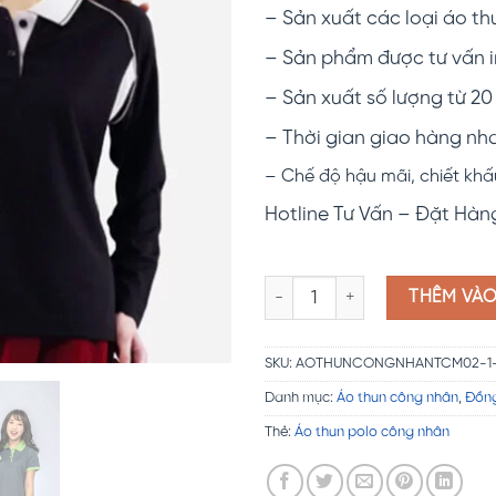
– Sản xuất các loại áo thun
– Sản phẩm được tư vấn i
– Sản xuất số lượng từ 20
– Thời gian giao hàng nh
– Chế độ hậu mãi, chiết khấ
Hotline Tư Vấn – Đặt Hàn
Áo thun công nhân polo đen T
THÊM VÀ
SKU:
AOTHUNCONGNHANTCM02-1-1
Danh mục:
Áo thun công nhân
,
Đồng
Thẻ:
Áo thun polo công nhân