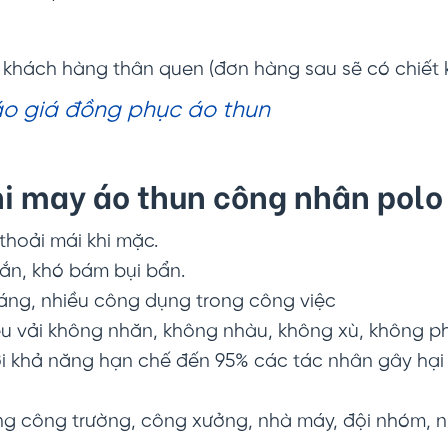
h khách hàng thân quen (đơn hàng sau sẽ có chiết
o giá đồng phục áo thun
khi may
áo thun công nhân polo
 thoải mái khi mặc.
hắn, khó bám bụi bẩn.
oáng, nhiều công dụng trong công việc
ệu vải không nhăn, không nhàu, không xù, không ph
 khả năng hạn chế đến 95% các tác nhân gây hại n
g công trường, công xưởng, nhà máy, đội nhóm, 