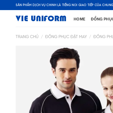
Skip
SẢN PHẨM DỊCH VỤ CHÍNH LÀ TIẾNG NÓI GIAO TIẾP CỦA CHÚNG
to
content
HOME
ĐỒNG PHỤ
TRANG CHỦ
/
ĐỒNG PHỤC ĐẶT MAY
/
ĐỒNG PH