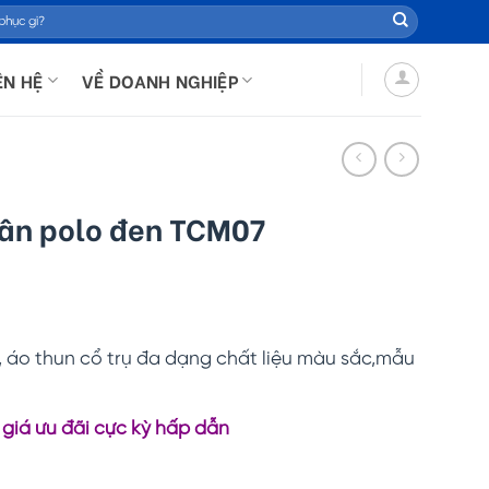
ÊN HỆ
VỀ DOANH NGHIỆP
hân polo đen TCM07
 áo thun cổ trụ đa dạng chất liệu màu sắc,mẫu
 giá ưu đãi cực kỳ hấp dẫn