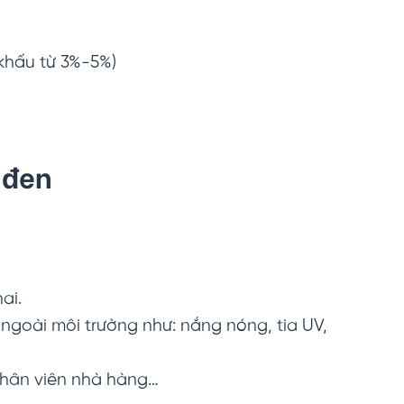
 khấu từ 3%-5%)
 đen
ai.
goài môi trường như: nắng nóng, tia UV,
nhân viên nhà hàng…