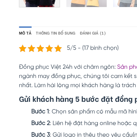
MÔ TẢ
THÔNG TIN BỔ SUNG
ĐÁNH GIÁ (1)
5/5 - (17 bình chọn)
Đồng phục Việt 24h với châm ngôn:
Sản phẩ
ngành may đồng phục, chúng tôi cam kết
nhất. Làm hài lòng mọi khách hàng là trách
Gửi khách hàng 5 bước đặt đồng 
Bước 1
: Chọn sản phẩm có mẫu mã hình
Bước 2
: Liên hệ đặt hàng online hoặc 
Bước 3
: Gửi logo in thêu theo yêu cầu(