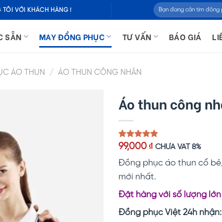
Tìm
 TÔI VỚI KHÁCH HÀNG !
kiếm:
C SẴN
MAY ĐỒNG PHỤC
TƯ VẤN
BÁO GIÁ
LI
ỤC ÁO THUN
/
ÁO THUN CÔNG NHÂN
Áo thun công n
5.00
1
trên 5
99,000
₫
CHƯA VAT 8%
dựa trên
đánh giá
Đồng phục áo thun cổ bẻ,
mới nhất.
Đặt hàng với số lượng lớn
Đồng phục Việt 24h nhận: