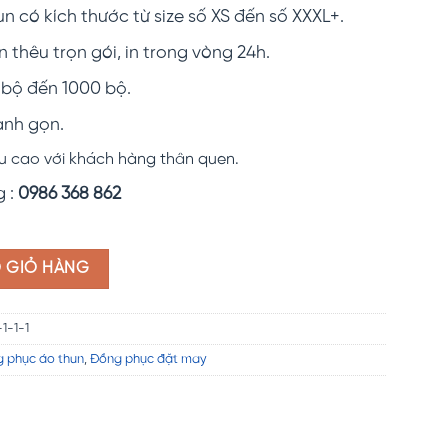
 có kích thước từ size số XS đến số XXXL+.
n thêu trọn gói, in trong vòng 24h.
 bộ đến 1000 bộ.
anh gọn.
u cao với khách hàng thân quen.
g :
0986 368 862
CM07 số lượng
O GIỎ HÀNG
-1-1
 phục áo thun
,
Đồng phục đặt may