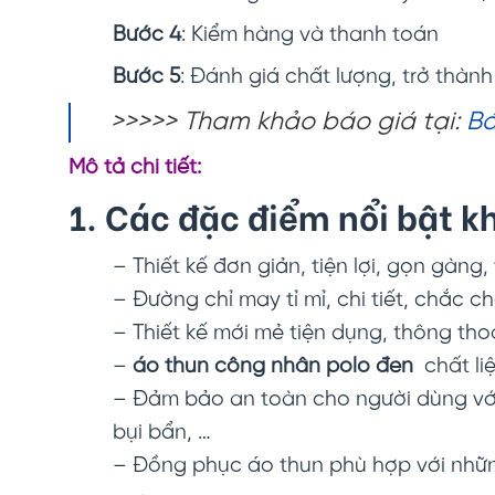
Bước 4
: Kiểm hàng và thanh toán
Bước 5
: Đánh giá chất lượng, trở thàn
>>>>> Tham khảo báo giá tại:
Bá
Mô tả chi tiết:
1. Các đặc điểm nổi bật 
– Thiết kế đơn giản, tiện lợi, gọn gàng,
– Đường chỉ may tỉ mỉ, chi tiết, chắc c
– Thiết kế mới mẻ tiện dụng, thông th
–
áo thun công nhân polo đen
chất li
– Đảm bảo an toàn cho người dùng với
bụi bẩn, …
– Đồng phục áo thun phù hợp với nhữn