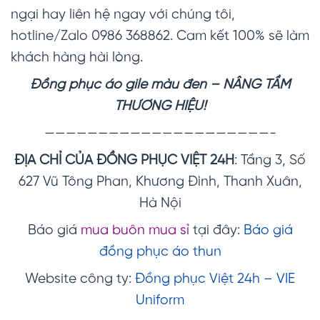
ngại hay liên hệ ngay với chúng tôi,
hotline/Zalo 0986 368862. Cam kết 100% sẽ làm
khách hàng hài lòng.
Đồng phục áo gile màu đen
– NÂNG TẦM
THƯƠNG HIỆU!
—————————————————————-
ĐỊA CHỈ CỦA ĐỒNG PHỤC VIỆT 24H
: Tầng 3, Số
627 Vũ Tông Phan, Khương Đình, Thanh Xuân,
Hà Nội
Báo giá
mua buôn mua sỉ
tại đây:
Báo giá
đồng phục áo thun
Website công ty:
Đồng phục Việt 24h – VIE
Uniform