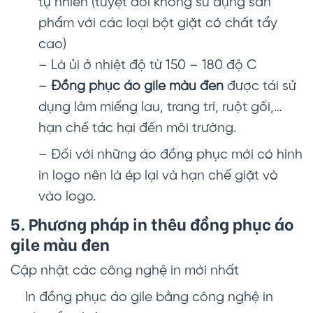
tự nhiên (tuyệt đối không sử dụng sản
phẩm với các loại bột giặt có chất tẩy
cao)
– Là ủi ở nhiệt độ từ 150 – 180 độ C
–
Đồng phục áo gile màu đen
được tái sử
dụng làm miếng lau, trang trí, ruột gối,…
hạn chế tác hại đến môi trường.
– Đối với những áo đồng phục mới có hình
in logo nên là ép lại và hạn chế giặt vò
vào logo.
5. Phương pháp in thêu đồng phục áo
gile màu đen
Cập nhật các công nghệ in mới nhất
In đồng phục áo gile bằng công nghệ in