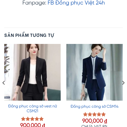
Fanpage:
FB Đồng phục Việt 24h
SẢN PHẨM TƯƠNG TỰ
Đồng phục công sở vest nữ
Đồng phục công sở CSM14
CSM21
900,000
₫
Được xếp
900,000
₫
hạng
5.00
Được xếp
CHƯA VAT 8%