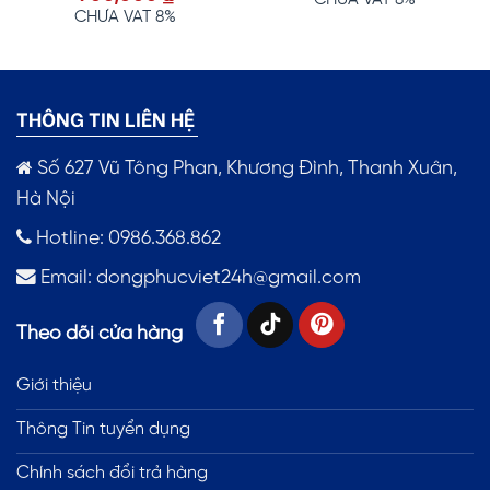
5 sao
hạng
5.00
CHƯA VAT 8%
5 sao
THÔNG TIN LIÊN HỆ
Số 627 Vũ Tông Phan, Khương Đình, Thanh Xuân,
Hà Nội
Hotline: 0986.368.862
Email:
dongphucviet24h@gmail.com
Theo dõi cửa hàng
Giới thiệu
Thông Tin tuyển dụng
Chính sách đổi trả hàng