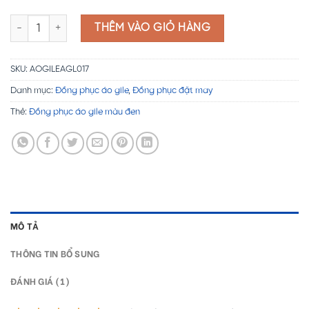
Đồng phục áo gile màu đen AGL017 số lượng
THÊM VÀO GIỎ HÀNG
SKU:
AOGILEAGL017
Danh mục:
Đồng phục áo gile
,
Đồng phục đặt may
Thẻ:
Đồng phục áo gile màu đen
MÔ TẢ
THÔNG TIN BỔ SUNG
ĐÁNH GIÁ (1)