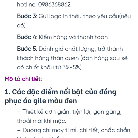
hotline: 0986368862
Bước 3
: Gửi logo in thêu theo yêu cầu(nếu
có)
Bước 4
: Kiểm hàng và thanh toán
Bước 5
: Đánh giá chất lượng, trở thành
khách hàng thân quen (đơn hàng sau sẽ
có chiết khấu từ 3%-5%)
Mô tả chi tiết:
1. Các đặc điểm nổi bật của đồng
phục áo gile màu đen
– Thiết kế đơn giản, tiện lợi, gọn gàng,
thoải mái khi mặc.
– Đường chỉ may tỉ mỉ, chi tiết, chắc chắn,