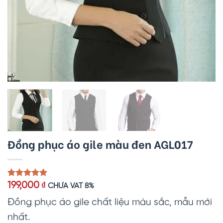
Đồng phục áo gile màu đen AGL017
5.00
1
trên 5
199,000
₫
CHƯA VAT 8%
dựa trên
đánh giá
Đồng phục áo gile chất liệu màu sắc, mẫu mới
nhất.