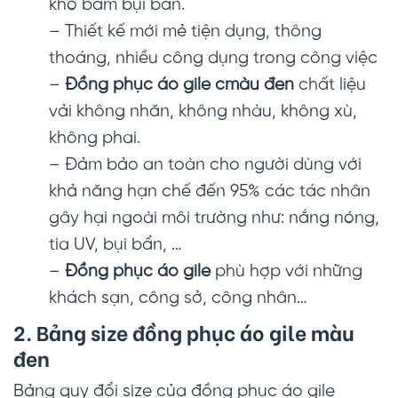
khó bám bụi bẩn.
– Thiết kế mới mẻ tiện dụng, thông
thoáng, nhiều công dụng trong công việc
–
Đồng phục áo gile cmàu đen
chất liệu
vải không nhăn, không nhàu, không xù,
không phai.
– Đảm bảo an toàn cho người dùng với
khả năng hạn chế đến 95% các tác nhân
gây hại ngoài môi trường như: nắng nóng,
tia UV, bụi bẩn, …
–
Đồng phục áo gile
phù hợp với những
khách sạn, công sở, công nhân…
2. Bảng size đồng phục áo gile màu
đen
Bảng quy đổi size của đồng phục áo gile