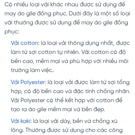
Có nhiều loại vải khác nhau được sử dụng để
may áo gile đồng phục. Dưới đây là một số loại
vải thường được sử dụng để may áo gile đồng
phục:
Vải cotton
: là loại vải thông dụng nhất, được
làm từ sợi cotton tự nhiên. Vải cotton có độ
bền cao, mềm mại và phù hợp với nhiều môi
trường làm việc..
Vải Polyester
: là loại vải được làm từ sợi tổng
hợp, có độ bền cao và đặc tính chống nhăn.
Vải Polyester có thể kết hợp với cotton để
tạo ra áo gile mềm mại và bền đẹp.
Vải kaki
: là loại vải dày, bền và chống xù
lông. Thường được sử dụng cho các công