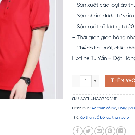
– Sản xuất các loại áo thun
– Sản phẩm được tư vấn i
– Sản xuất số lượng từ 20
– Thời gian giao hàng nh
– Chế độ hậu mãi, chiết khấ
Hotline Tư Vấn – Đặt Hàn
Đồng phục áo thun polo basic 
THÊM VÀ
SKU:
AOTHUNCOBECBM11
Danh mục:
Áo thun cổ bẻ
,
Đồng phụ
Thẻ:
áo thun cổ bẻ
,
áo thun polo