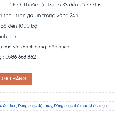
 có kích thước từ size số XS đến số XXXL+.
n thêu trọn gói, in trong vòng 24h.
 bộ đến 1000 bộ.
anh gọn.
u cao với khách hàng thân quen.
g :
0986 368 862
đỏ CBM11 số lượng
O GIỎ HÀNG
c áo thun
,
Đồng phục đặt may
,
Đồng phục thể thao khách sạn