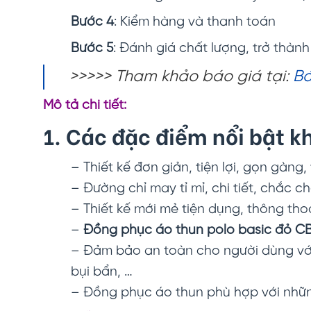
Bước 4
: Kiểm hàng và thanh toán
Bước 5
: Đánh giá chất lượng, trở thàn
>>>>> Tham khảo báo giá tại:
Bá
Mô tả chi tiết:
1. Các đặc điểm nổi bật k
– Thiết kế đơn giản, tiện lợi, gọn gàng,
– Đường chỉ may tỉ mỉ, chi tiết, chắc c
– Thiết kế mới mẻ tiện dụng, thông th
–
Đồng phục áo thun polo basic đỏ C
– Đảm bảo an toàn cho người dùng với
bụi bẩn, …
– Đồng phục áo thun phù hợp với nhữ