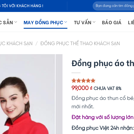
Tìm
 TÔI VỚI KHÁCH HÀNG !
kiếm:
C SẴN
MAY ĐỒNG PHỤC
TƯ VẤN
BÁO GIÁ
LI
ỤC KHÁCH SẠN
/
ĐỒNG PHỤC THỂ THAO KHÁCH SẠN
Đồng phục áo th
5.00
1
trên 5
99,000
₫
CHƯA VAT 8%
dựa trên
đánh giá
Đồng phục áo thun cổ bẻ,
mới nhất.
Đặt hàng với số lượng lớn
Đồng phục Việt 24h nhận: