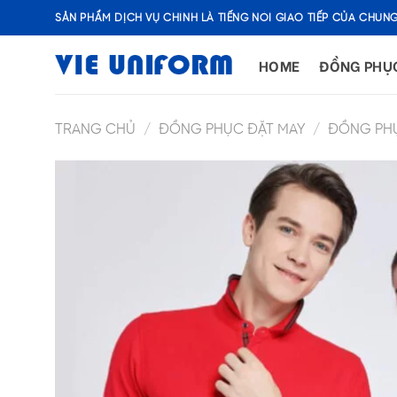
Skip
SẢN PHẨM DỊCH VỤ CHÍNH LÀ TIẾNG NÓI GIAO TIẾP CỦA CHÚNG
to
content
HOME
ĐỒNG PHỤ
TRANG CHỦ
/
ĐỒNG PHỤC ĐẶT MAY
/
ĐỒNG PH