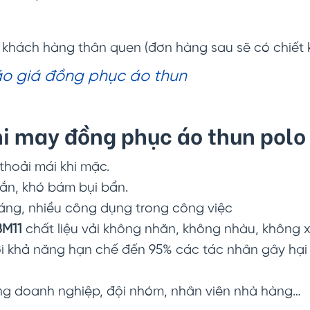
h khách hàng thân quen (đơn hàng sau sẽ có chiết
o giá đồng phục áo thun
hi may đồng phục áo thun polo
 thoải mái khi mặc.
hắn, khó bám bụi bẩn.
oáng, nhiều công dụng trong công việc
BM11
chất liệu vải không nhăn, không nhàu, không x
 khả năng hạn chế đến 95% các tác nhân gây hại n
ng doanh nghiệp, đội nhóm, nhân viên nhà hàng…