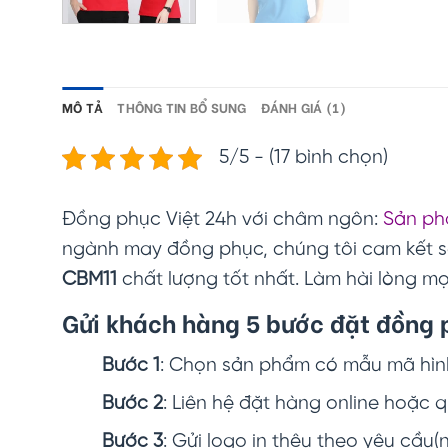
MÔ TẢ
THÔNG TIN BỔ SUNG
ĐÁNH GIÁ (1)
5/5 - (17 bình chọn)
Đồng phục Việt 24h với châm ngôn:
Sản phẩ
ngành may đồng phục, chúng tôi cam kết
CBM11
chất lượng tốt nhất. Làm hài lòng mọ
Gửi khách hàng 5 bước đặt đồng 
Bước 1
: Chọn sản phẩm có mẫu mã hình
Bước 2
: Liên hệ đặt hàng online hoặc 
Bước 3
: Gửi logo in thêu theo yêu cầu(