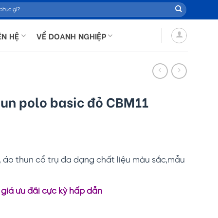
ÊN HỆ
VỀ DOANH NGHIỆP
un polo basic đỏ CBM11
 áo thun cổ trụ đa dạng chất liệu màu sắc,mẫu
 giá ưu đãi cực kỳ hấp dẫn