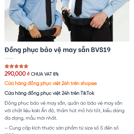
Đồng phục bảo vệ may sẵn BVS19
5.00
1
trên 5
290,000
₫
CHƯA VAT 8%
dựa trên
đánh giá
Cửa hàng đồng phục việt 24h trên shopee
Cửa hàng đồng phục việt 24h trên TikTok
Đồng phục bảo vệ
may sẵn, quần áo bảo vệ may sẵn
với chất liệu kaki Ấn độ, thấm hút mồ hôi tốt, kiểu dáng
đa dạng, mẫu mới nhất.
– Cung cấp kích thước sản phẩm từ size số S đến số