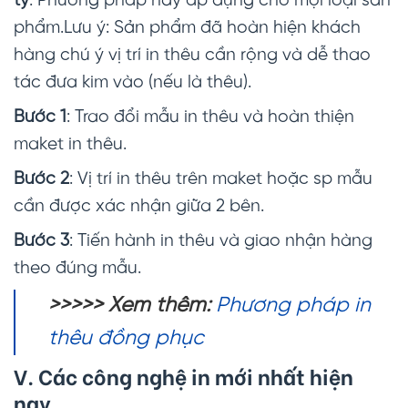
ty
: Phương pháp này áp dụng cho mọi loại sản
phẩm.Lưu ý: Sản phẩm đã hoàn hiện khách
hàng chú ý vị trí in thêu cần rộng và dễ thao
tác đưa kim vào (nếu là thêu).
Bước 1
: Trao đổi mẫu in thêu và hoàn thiện
maket in thêu.
Bước 2
: Vị trí in thêu trên maket hoặc sp mẫu
cần được xác nhận giữa 2 bên.
Bước 3
: Tiến hành in thêu và giao nhận hàng
theo đúng mẫu.
>>>>> Xem thêm
:
Phương pháp in
thêu đồng phục
V. Các công nghệ in mới nhất hiện
nay