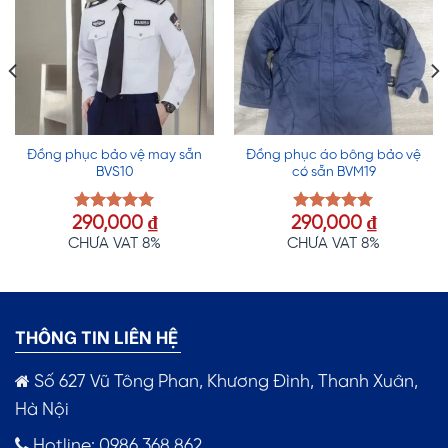
Đồng phục bảo vệ may sẵn
Đồng phục áo bông bảo vệ
BVS10
có sẵn BVM19
290,000
₫
290,000
₫
Được xếp
Được xếp
hạng
5.00
hạng
5.00
CHƯA VAT 8%
CHƯA VAT 8%
5 sao
5 sao
THÔNG TIN LIÊN HỆ
Số 627 Vũ Tông Phan, Khương Đình, Thanh Xuân,
Hà Nội
Hotline: 0986.368.862