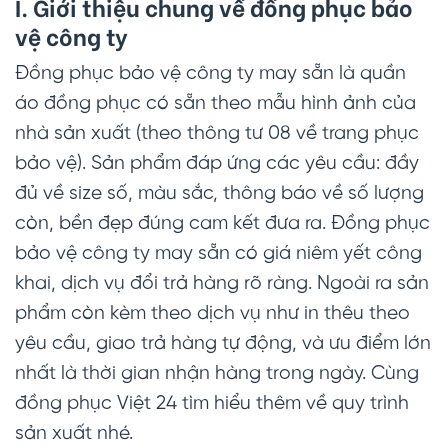
I. Giới thiệu chung về đồng phục bảo
vệ công ty
Đồng phục bảo vệ công ty may sẵn là quần
áo đồng phục có sẵn theo mẫu hình ảnh của
nhà sản xuất (theo thông tư 08 về trang phục
bảo vệ). Sản phẩm đáp ứng các yêu cầu: đầy
đủ về size số, màu sắc, thông báo về số lượng
còn, bền đẹp đúng cam kết đưa ra. Đồng phục
bảo vệ công ty may sẵn có giá niêm yết công
khai, dịch vụ đổi trả hàng rõ ràng. Ngoài ra sản
phẩm còn kèm theo dịch vụ như in thêu theo
yêu cầu, giao trả hàng tự động, và ưu điểm lớn
nhất là thời gian nhận hàng trong ngày. Cùng
đồng phục Việt 24 tìm hiểu thêm về quy trình
sản xuất nhé.