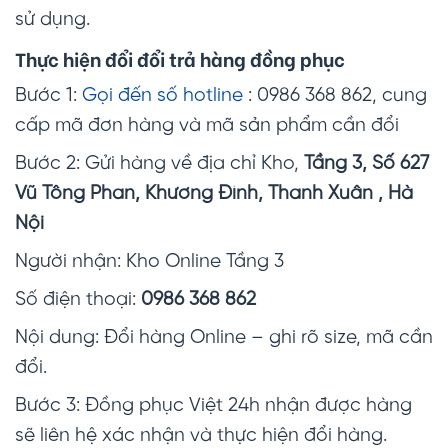
sử dụng.
Thực hiện đổi đổi trả hàng đồng phục
Bước 1:
Gọi đến số hotline
: 0986 368 862, cung
cấp mã đơn hàng và mã sản phẩm cần đổi
Bước 2: Gửi hàng về địa chỉ Kho,
Tầng 3, Số 627
Vũ Tông Phan, Khương Đình, Thanh Xuân , Hà
Nội
Người nhận: Kho Online Tầng 3
Số điện thoại:
0986 368 862
Nội dung: Đổi hàng Online – ghi rõ size, mã cần
đổi.
Bước 3: Đồng phục Việt 24h nhận được hàng
sẽ liên hệ xác nhận và thực hiện đổi hàng.