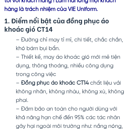
tôi với khách hàng ! Làm hài lòng mọi khách
hàng là trách nhiệm của VIE Uniform.
1. Điểm nổi bật của đồng phục áo
khoác gió CT14
– Đường chỉ may tỉ mỉ, chi tiết, chắc chắn,
khó bám bụi bẩn.
– Thiết kế, may áo khoác gió mới mẻ tiện
dụng, thông thoáng, nhiều công dụng
trong công việc
–
Đồng phục áo khoác CT14
chất liệu vải
không nhăn, không nhàu, không xù, không
phai.
– Đảm bảo an toàn cho người dùng với
khả năng hạn chế đến 95% các tác nhân
gây hại ngoài môi trường như: nắng nóng,