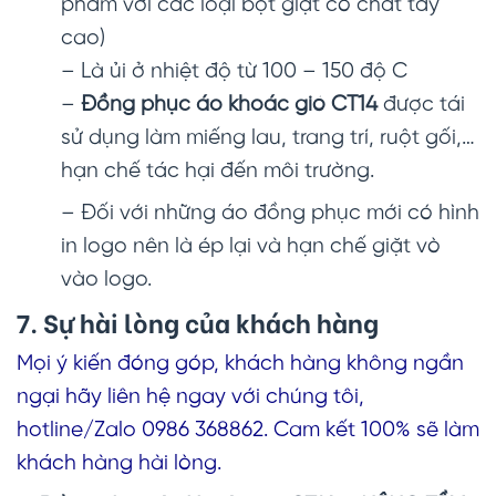
phẩm với các loại bột giặt có chất tẩy
cao)
– Là ủi ở nhiệt độ từ 100 – 150 độ C
–
Đồng phục áo khoác gió CT14
được tái
sử dụng làm miếng lau, trang trí, ruột gối,…
hạn chế tác hại đến môi trường.
– Đối với những áo đồng phục mới có hình
in logo nên là ép lại và hạn chế giặt vò
vào logo.
7. Sự hài lòng của khách hàng
Mọi ý kiến đóng góp, khách hàng không ngần
ngại hãy liên hệ ngay với chúng tôi,
hotline/Zalo 0986 368862. Cam kết 100% sẽ làm
khách hàng hài lòng.