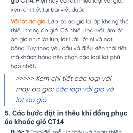
gió CT14.
Hiện nay có rất nhiều loại vải gió…
xem chi tiết tại bài viết dưới.
Vải lót áo gió
: Lớp lót áo gió là lớp không thể
thiếu trong áo gió. Có nhiều loại vải làm lót
áo gió như: lót lụa, lót lưới, lót nỉ và nót
bông. Tùy theo yêu cầu và điều kiện thời tiết
mà khách hàng nên chọn các loại lót phù
hợp nhất.
>>>>> Xem chi tiết các loại vải
may áo gió:
các loại vải gió và
lót áo gió
5. Các bước đặt in thêu khi đồng phục
áo khoác gió CT14
Bước 1:
Trao đổi mẫu in thêu và hoàn thiện