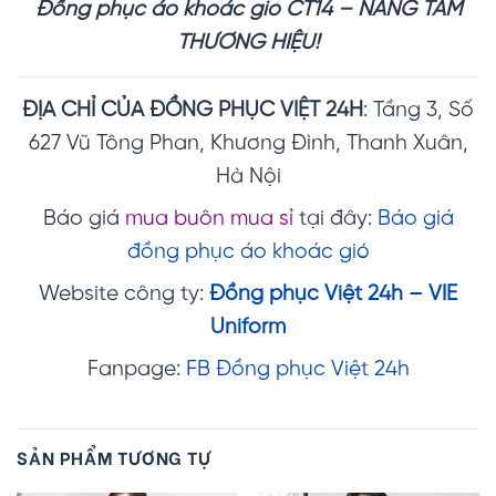
Đồng phục áo khoác gió CT14 – NÂNG TẦM
THƯƠNG HIỆU!
ĐỊA CHỈ CỦA ĐỒNG PHỤC VIỆT 24H
: Tầng 3, Số
627 Vũ Tông Phan, Khương Đình, Thanh Xuân,
Hà Nội
Báo giá
mua buôn mua sỉ
tại đây:
Báo giá
đồng phục áo khoác gió
Website công ty:
Đồng phục Việt 24h – VIE
Uniform
Fanpage:
FB Đồng phục Việt 24h
SẢN PHẨM TƯƠNG TỰ