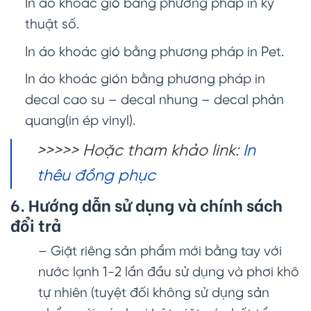
In áo khoác gió bằng phương pháp in kỹ
thuật số.
In áo khoác gió bằng phương pháp in Pet.
In áo khoác gión bằng phương pháp in
decal cao su – decal nhung – decal phản
quang(in ép vinyl).
>>>>> Hoặc tham khảo link:
In
thêu đồng phục
6. Hướng dẫn sử dụng và chính sách
đổi trả
– Giặt riêng sản phẩm mới bằng tay với
nước lạnh 1-2 lần đầu sử dụng và phơi khô
tự nhiên (tuyệt đối không sử dụng sản