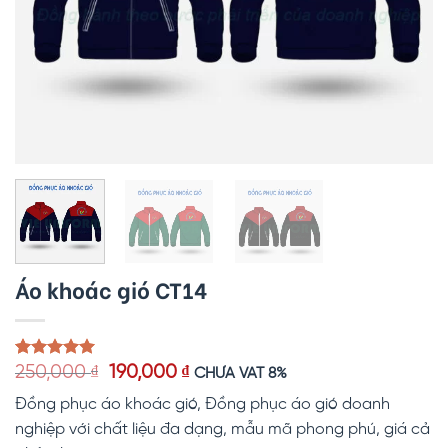
Áo khoác gió CT14
Giá
Giá
5.00
1
trên 5
250,000
₫
190,000
₫
CHƯA VAT 8%
dựa trên
gốc
hiện
đánh giá
Đồng phục áo khoác gió, Đồng phục áo gió doanh
là:
tại
250,000 ₫.
là:
nghiệp với chất liệu đa dạng, mẫu mã phong phú, giá cả
190,000 ₫.