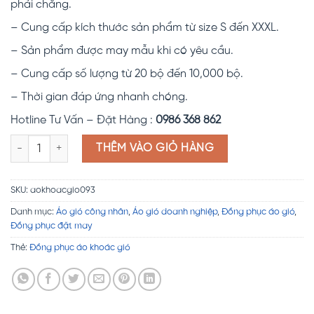
phải chăng.
– Cung cấp kích thước sản phẩm từ size S đến XXXL.
– Sản phẩm được may mẫu khi có yêu cầu.
– Cung cấp số lượng từ 20 bộ đến 10,000 bộ.
– Thời gian đáp ứng nhanh chóng.
Hotline Tư Vấn – Đặt Hàng :
0986 368 862
Áo khoác gió CT14 số lượng
THÊM VÀO GIỎ HÀNG
SKU:
aokhoacgio093
Danh mục:
Áo gió công nhân
,
Áo gió doanh nghiệp
,
Đồng phục áo gió
,
Đồng phục đặt may
Thẻ:
Đồng phục áo khoác gió