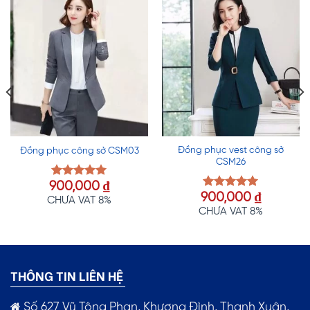
Đồng phục vest công sở
Đồng phục công sở CSM03
CSM26
iá
900,000
₫
Được xếp
900,000
₫
hạng
5.00
Được xếp
ện
CHƯA VAT 8%
5 sao
hạng
5.00
i
CHƯA VAT 8%
5 sao
:
,000 ₫.
THÔNG TIN LIÊN HỆ
Số 627 Vũ Tông Phan, Khương Đình, Thanh Xuân,