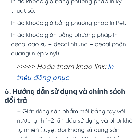
In áo khoác gió bằng phương pháp in kỹ
thuật số.
In áo khoác gió bằng phương pháp in Pet.
In áo khoác gión bằng phương pháp in
decal cao su – decal nhung – decal phản
quang(in ép vinyl).
>>>>> Hoặc tham khảo link:
In
thêu đồng phục
6. Hướng dẫn sử dụng và chính sách
đổi trả
– Giặt riêng sản phẩm mới bằng tay với
nước lạnh 1-2 lần đầu sử dụng và phơi khô
tự nhiên (tuyệt đối không sử dụng sản