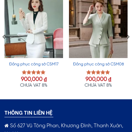
Đồng phục công sở CSM17
Đồng phục công sở CSM08
900,000
₫
900,000
₫
Được xếp
Được xếp
hạng
5.00
hạng
5.00
CHƯA VAT 8%
CHƯA VAT 8%
5 sao
5 sao
THÔNG TIN LIÊN HỆ
Số 627 Vũ Tông Phan, Khương Đình, Thanh Xuân,