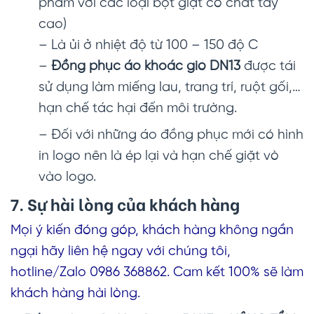
phẩm với các loại bột giặt có chất tẩy
cao)
– Là ủi ở nhiệt độ từ 100 – 150 độ C
–
Đồng phục áo khoác gió DN13
được tái
sử dụng làm miếng lau, trang trí, ruột gối,…
hạn chế tác hại đến môi trường.
– Đối với những áo đồng phục mới có hình
in logo nên là ép lại và hạn chế giặt vò
vào logo.
7. Sự hài lòng của khách hàng
Mọi ý kiến đóng góp, khách hàng không ngần
ngại hãy liên hệ ngay với chúng tôi,
hotline/Zalo 0986 368862. Cam kết 100% sẽ làm
khách hàng hài lòng.