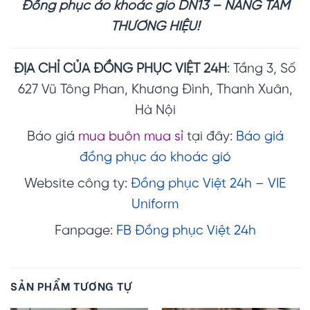
Đồng phục áo khoác gió DN13 – NÂNG TẦM
THƯƠNG HIỆU!
ĐỊA CHỈ CỦA ĐỒNG PHỤC VIỆT 24H
: Tầng 3, Số
627 Vũ Tông Phan, Khương Đình, Thanh Xuân,
Hà Nội
Báo giá
mua buôn mua sỉ
tại đây:
Báo giá
đồng phục áo khoác gió
Website công ty:
Đồng phục Việt 24h – VIE
Uniform
Fanpage:
FB Đồng phục Việt 24h
SẢN PHẨM TƯƠNG TỰ