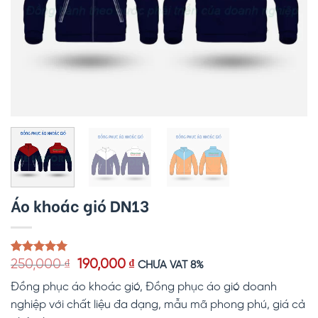
Áo khoác gió DN13
Giá
Giá
5.00
1
trên 5
250,000
₫
190,000
₫
CHƯA VAT 8%
dựa trên
gốc
hiện
đánh giá
Đồng phục áo khoác gió, Đồng phục áo gió doanh
là:
tại
250,000 ₫.
là:
nghiệp với chất liệu đa dạng, mẫu mã phong phú, giá cả
190,000 ₫.