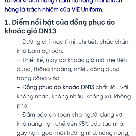
tôi với khách hàng ! Làm hài lòng mọi khách
hàng là trách nhiệm của VIE Uniform.
1. Điểm nổi bật của đồng phục áo
khoác gió DN13
– Đường chỉ may tỉ mỉ, chi tiết, chắc chắn,
khó bám bụi bẩn.
– Thiết kế, may áo khoác gió mới mẻ tiện
dụng, thông thoáng, nhiều công dụng
trong công việc
–
Đồng phục áo khoác DN13
chất liệu vải
không nhăn, không nhàu, không xù, không
phai.
– Đảm bảo an toàn cho người dùng với
khả năng hạn chế đến 95% các tác nhân
gây hại ngoài môi trường như: nắng nóng,