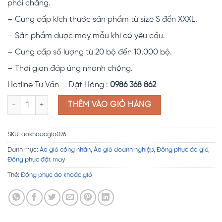
phải chăng.
– Cung cấp kích thước sản phẩm từ size S đến XXXL.
– Sản phẩm được may mẫu khi có yêu cầu.
– Cung cấp số lượng từ 20 bộ đến 10,000 bộ.
– Thời gian đáp ứng nhanh chóng.
Hotline Tư Vấn – Đặt Hàng :
0986 368 862
Áo khoác gió DN13 số lượng
THÊM VÀO GIỎ HÀNG
SKU:
aokhoacgio076
Danh mục:
Áo gió công nhân
,
Áo gió doanh nghiệp
,
Đồng phục áo gió
,
Đồng phục đặt may
Thẻ:
Đồng phục áo khoác gió