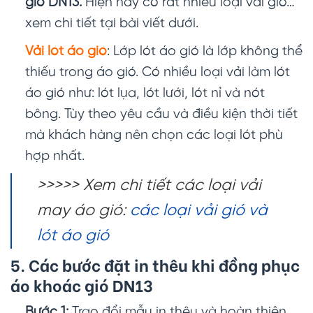
gió DN13.
Hiện nay có rất nhiều loại vải gió…
xem chi tiết tại bài viết dưới.
Vải lót áo gió
: Lớp lót áo gió là lớp không thể
thiếu trong áo gió. Có nhiều loại vải làm lót
áo gió như: lót lụa, lót lưới, lót nỉ và nót
bông. Tùy theo yêu cầu và điều kiện thời tiết
mà khách hàng nên chọn các loại lót phù
hợp nhất.
>>>>> Xem chi tiết các loại vải
may áo gió:
các loại vải gió và
lót áo gió
5. Các bước đặt in thêu khi đồng phục
áo khoác gió DN13
Bước 1:
Trao đổi mẫu in thêu và hoàn thiện