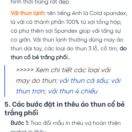
hình thời trang rất đẹp.
Vải thun lạnh
: tên tiếng Anh là Cold spandex,
là vải có thành phần 100% từ sợi tổng hợp,
có pha thêm sợi Spandex giúp vải tăng sự
co giãn. Vải thun lạnh thường dùng may áo
thun dài tay, các loại áo thun 3 lỗ, cổ tim,
áo
thun cổ bẻ trắng phối
…
>>>>> Xem chi tiết các loại vải
may áo thun:
vải thun cá sấu
;
vải
thun trơn
;
vải thun 4 chiều
5. Các bước đặt in thêu
áo thun cổ bẻ
trắng phối
Bước 1:
Trao đổi mẫu in thêu và hoàn thiện