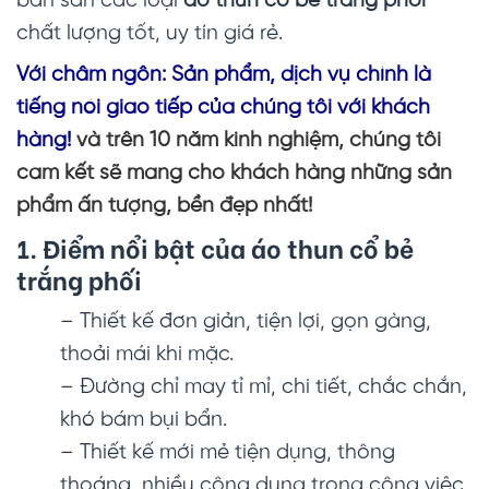
bán sẵn các loại
áo thun cổ bẻ trắng phối
chất lượng tốt, uy tín giá rẻ.
Với châm ngôn: Sản phẩm, dịch vụ chính là
tiếng nói giao tiếp của chúng tôi với khách
hàng!
và trên 10 năm kinh nghiệm, chúng tôi
cam kết sẽ mang cho khách hàng những sản
phẩm ấn tượng, bền đẹp nhất!
1. Điểm nổi bật của
áo thun cổ bẻ
trắng phối
– Thiết kế đơn giản, tiện lợi, gọn gàng,
thoải mái khi mặc.
– Đường chỉ may tỉ mỉ, chi tiết, chắc chắn,
khó bám bụi bẩn.
– Thiết kế mới mẻ tiện dụng, thông
thoáng, nhiều công dụng trong công việc