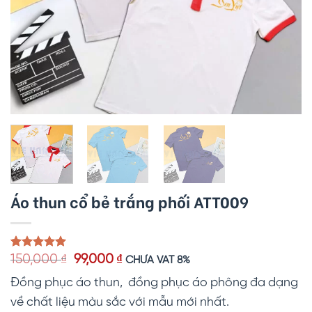
Áo thun cổ bẻ trắng phối ATT009
Giá
Giá
5.00
1
trên 5
150,000
₫
99,000
₫
CHƯA VAT 8%
dựa trên
gốc
hiện
đánh giá
Đồng phục áo thun, đồng phục áo phông đa dạng
là:
tại
150,000 ₫.
là:
về chất liệu màu sắc với mẫu mới nhất.
99,000 ₫.