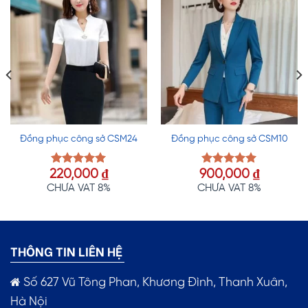
Đồng phục công sở CSM24
Đồng phục công sở CSM10
220,000
₫
900,000
₫
Được xếp
Được xếp
hạng
5.00
hạng
5.00
CHƯA VAT 8%
CHƯA VAT 8%
5 sao
5 sao
THÔNG TIN LIÊN HỆ
Số 627 Vũ Tông Phan, Khương Đình, Thanh Xuân,
Hà Nội