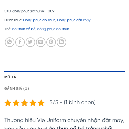
SKU:
dongphucaothunATT009
Danh mục:
Đồng phục áo thun
,
Đồng phục đặt may
Thẻ:
áo thun cổ bẻ
,
đồng phục áo thun
MÔ TẢ
ĐÁNH GIÁ (1)
5/5 - (1 bình chọn)
Thương hiệu Vie Uniform chuyên nhận đặt may,