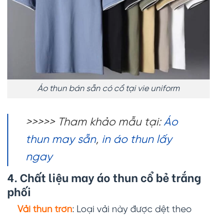
Áo thun bán sẵn có cổ tại vie uniform
>>>>> Tham khảo mẫu tại:
Áo
thun may sẵn
,
in áo thun lấy
ngay
4. Chất liệu may
áo thun cổ bẻ trắng
phối
Vải thun trơn
: Loại vải này được dệt theo