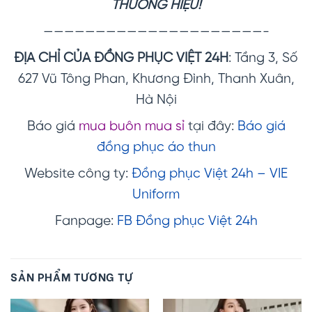
THƯƠNG HIỆU!
—————————————————————-
ĐỊA CHỈ CỦA ĐỒNG PHỤC VIỆT 24H
: Tầng 3, Số
627 Vũ Tông Phan, Khương Đình, Thanh Xuân,
Hà Nội
Báo giá
mua buôn mua sỉ
tại đây:
Báo giá
đồng phục áo thun
Website công ty:
Đồng phục Việt 24h – VIE
Uniform
Fanpage:
FB Đồng phục Việt 24h
SẢN PHẨM TƯƠNG TỰ