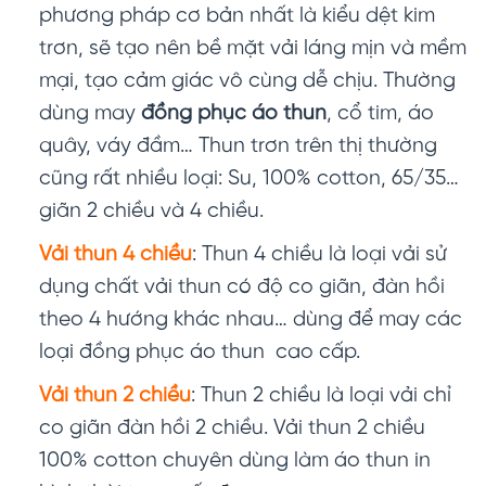
phương pháp cơ bản nhất là kiểu dệt kim
trơn, sẽ tạo nên bề mặt vải láng mịn và mềm
mại, tạo cảm giác vô cùng dễ chịu. Thường
dùng may
đồng phục áo thun
, cổ tim, áo
quây, váy đầm… Thun trơn trên thị thường
cũng rất nhiều loại: Su, 100% cotton, 65/35…
giãn 2 chiều và 4 chiều.
Vải thun 4 chiều
: Thun 4 chiều là loại vải sử
dụng chất vải thun có độ co giãn, đàn hồi
theo 4 hướng khác nhau… dùng để may các
loại đồng phục áo thun cao cấp.
Vải thun 2 chiều
: Thun 2 chiều là loại vải chỉ
co giãn đàn hồi 2 chiều. Vải thun 2 chiều
100% cotton chuyên dùng làm áo thun in