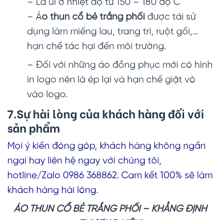
– Là ủi ở nhiệt độ từ 150 – 180 độ C
– Á
o thun cổ bẻ trắng phối
được tái sử
dụng làm miếng lau, trang trí, ruột gối,…
hạn chế tác hại đến môi trường.
– Đối với những áo đồng phục mới có hình
in logo nên là ép lại và hạn chế giặt vò
vào logo.
7.Sự hài lòng của khách hàng đối với
sản phẩm
Mọi ý kiến đóng góp, khách hàng không ngần
ngại hay liên hệ ngay với chúng tôi,
hotline/Zalo 0986 368862. Cam kết 100% sẽ làm
khách hàng hài lòng.
ÁO THUN CỔ BẺ TRẮNG PHỐI
– KHẲNG ĐỊNH