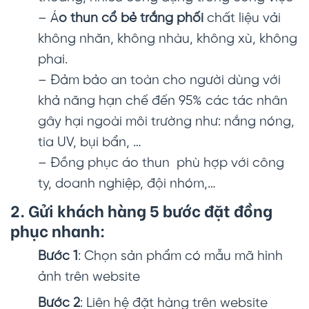
– Á
o thun cổ bẻ trắng phối
chất liệu vải
không nhăn, không nhàu, không xù, không
phai.
– Đảm bảo an toàn cho người dùng với
khả năng hạn chế đến 95% các tác nhân
gây hại ngoài môi trường như: nắng nóng,
tia UV, bụi bẩn, …
– Đồng phục áo thun phù hợp với công
ty, doanh nghiệp, đội nhóm,…
2. Gửi khách hàng 5 bước đặt đồng
phục nhanh:
Bước 1
: Chọn sản phẩm có mẫu mã hình
ảnh trên website
Bước 2
: Liên hệ đặt hàng trên website