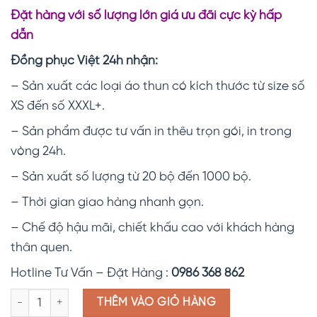
Đặt hàng với số lượng lớn giá ưu đãi cực kỳ hấp
dẫn
Đồng phục Việt 24h nhận:
– Sản xuất các loại áo thun có kích thước từ size số
XS đến số XXXL+.
– Sản phẩm được tư vấn in thêu trọn gói, in trong
vòng 24h.
– Sản xuất số lượng từ 20 bộ đến 1000 bộ.
– Thời gian giao hàng nhanh gọn.
– Chế độ hậu mãi, chiết khấu cao với khách hàng
thân quen.
Hotline Tư Vấn – Đặt Hàng :
0986 368 862
Áo thun cổ bẻ trắng phối ATT009 số lượng
THÊM VÀO GIỎ HÀNG