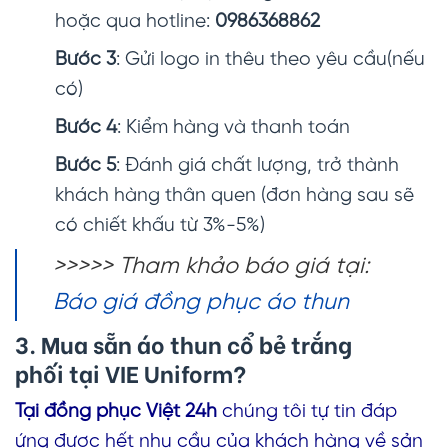
hoặc qua hotline:
0986368862
Bước 3
: Gửi logo in thêu theo yêu cầu(nếu
có)
Bước 4
: Kiểm hàng và thanh toán
Bước 5
: Đánh giá chất lượng, trở thành
khách hàng thân quen (đơn hàng sau sẽ
có chiết khấu từ 3%-5%)
>>>>> Tham khảo báo giá tại:
Báo giá đồng phục áo thun
3. Mua sẵn
áo thun cổ bẻ trắng
phối
tại VIE Uniform?
Tại đồng phục Việt 24h
chúng tôi tự tin đáp
ứng được hết nhu cầu của khách hàng về sản