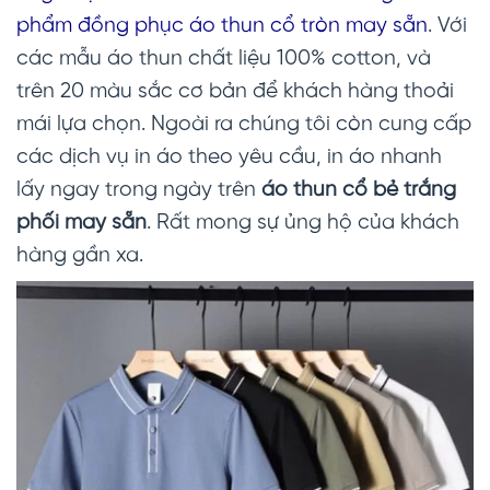
phẩm đồng phục áo thun cổ tròn may sẵn
. Với
các mẫu áo thun chất liệu 100% cotton, và
trên 20 màu sắc cơ bản để khách hàng thoải
mái lựa chọn. Ngoài ra chúng tôi còn cung cấp
các dịch vụ in áo theo yêu cầu, in áo nhanh
lấy ngay trong ngày trên
áo thun cổ bẻ trắng
phối
may sẵn
. Rất mong sự ủng hộ của khách
hàng gần xa.