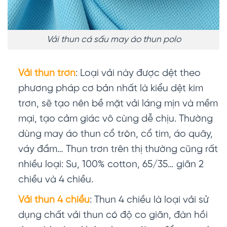
Vải thun cá sấu may áo thun polo
Vải thun trơn
: Loại vải này được dệt theo
phương pháp cơ bản nhất là kiểu dệt kim
trơn, sẽ tạo nên bề mặt vải láng mịn và mềm
mại, tạo cảm giác vô cùng dễ chịu. Thường
dùng may áo thun cổ tròn, cổ tim, áo quây,
váy đầm… Thun trơn trên thị thường cũng rất
nhiều loại: Su, 100% cotton, 65/35… giãn 2
chiều và 4 chiều.
Vải thun 4 chiều
: Thun 4 chiều là loại vải sử
dụng chất vải thun có độ co giãn, đàn hồi