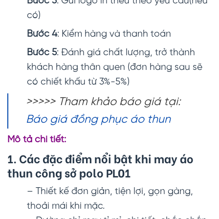
Bước 3
: Gửi logo in thêu theo yêu cầu(nếu
có)
Bước 4
: Kiểm hàng và thanh toán
Bước 5
: Đánh giá chất lượng, trở thành
khách hàng thân quen (đơn hàng sau sẽ
có chiết khấu từ 3%-5%)
>>>>> Tham khảo báo giá tại:
Báo giá đồng phục áo thun
Mô tả chi tiết:
1. Các đặc điểm nổi bật khi may
áo
thun công sở polo PL01
– Thiết kế đơn giản, tiện lợi, gọn gàng,
thoải mái khi mặc.