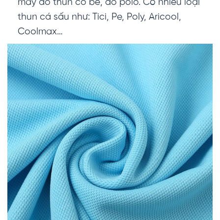
may áo thun cổ bẻ, áo polo. Có nhiều loại
thun cá sấu như: Tici, Pe, Poly, Aricool,
Coolmax…