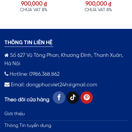
900,000
₫
900,000
₫
Được xếp
Được xếp
hạng
5.00
hạng
5.00
CHƯA VAT 8%
CHƯA VAT 8%
5 sao
5 sao
THÔNG TIN LIÊN HỆ
Số 627 Vũ Tông Phan, Khương Đình, Thanh Xuân,
Hà Nội
Hotline: 0986.368.862
Email:
dongphucviet24h@gmail.com
Theo dõi cửa hàng
Giới thiệu
Thông Tin tuyển dụng