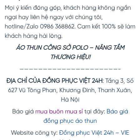
Mọi ý kiến đóng góp, khách hàng không ngần
ngại hay liên hệ ngay với chúng tôi,
hotline/Zalo 0986 368862. Cam kết 100% sẽ làm
khách hàng hài lòng.
ÁO THUN CÔNG SỞ POLO
– NÂNG TẦM
THƯƠNG HIỆU!
—————————————————————-
ĐỊA CHỈ CỦA ĐỒNG PHỤC VIỆT 24H
: Tầng 3, Số
627 Vũ Tông Phan, Khương Đình, Thanh Xuân,
Hà Nội
Báo giá
mua buôn mua sỉ
tại đây:
Báo giá
đồng phục áo thun
Website công ty:
Đồng phục Việt 24h – VIE