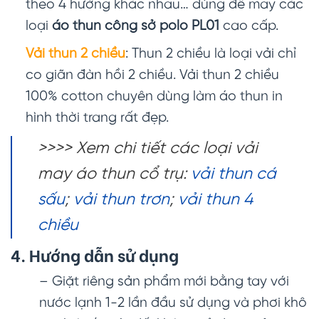
theo 4 hướng khác nhau… dùng để may các
loại
áo thun công sở polo PL01
cao cấp.
Vải thun 2 chiều
: Thun 2 chiều là loại vải chỉ
co giãn đàn hồi 2 chiều. Vải thun 2 chiều
100% cotton chuyên dùng làm áo thun in
hình thời trang rất đẹp.
>>>> Xem chi tiết các loại vải
may áo thun cổ trụ:
vải thun cá
sấu
;
vải thun trơn
;
vải thun 4
chiều
4. Hướng dẫn sử dụng
– Giặt riêng sản phẩm mới bằng tay với
nước lạnh 1-2 lần đầu sử dụng và phơi khô