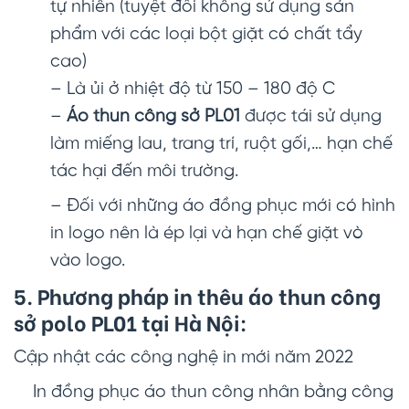
tự nhiên (tuyệt đối không sử dụng sản
phẩm với các loại bột giặt có chất tẩy
cao)
– Là ủi ở nhiệt độ từ 150 – 180 độ C
–
Áo thun công sở PL01
được tái sử dụng
làm miếng lau, trang trí, ruột gối,… hạn chế
tác hại đến môi trường.
– Đối với những áo đồng phục mới có hình
in logo nên là ép lại và hạn chế giặt vò
vào logo.
5. Phương pháp in thêu
áo thun công
sở polo
PL01 tại Hà Nội:
Cập nhật các công nghệ in mới năm 2022
In đồng phục áo thun công nhân bằng công