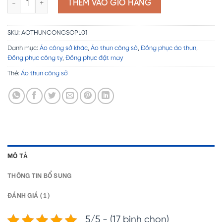
THÊM VÀO GIỎ HÀNG
SKU:
AOTHUNCONGSOPL01
Danh mục:
Áo công sở khác
,
Áo thun công sở
,
Đồng phục áo thun
,
Đồng phục công ty
,
Đồng phục đặt may
Thẻ:
Áo thun công sở
MÔ TẢ
THÔNG TIN BỔ SUNG
ĐÁNH GIÁ (1)
5/5 - (17 bình chọn)