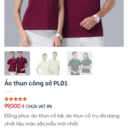
Áo thun công sở PL01
5.00
1
trên 5
99,000
₫
CHƯA VAT 8%
dựa trên
đánh giá
Đồng phục áo thun cổ bẻ, áo thun cổ trụ đa dạng
chất liệu màu sắc,mẫu mới nhất.