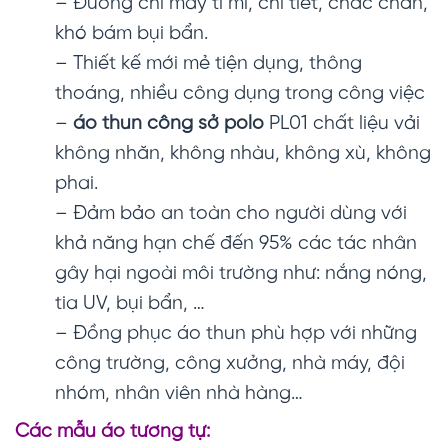
– Đường chỉ may tỉ mỉ, chi tiết, chắc chắn,
khó bám bụi bẩn.
– Thiết kế mới mẻ tiện dụng, thông
thoáng, nhiều công dụng trong công việc
–
áo thun công sở polo
PL01 chất liệu vải
không nhăn, không nhàu, không xù, không
phai.
– Đảm bảo an toàn cho người dùng với
khả năng hạn chế đến 95% các tác nhân
gây hại ngoài môi trường như: nắng nóng,
tia UV, bụi bẩn, …
– Đồng phục áo thun phù hợp với những
công trường, công xưởng, nhà máy, đội
nhóm, nhân viên nhà hàng…
Các mẫu áo tương tự: