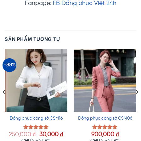
Fanpage:
FB Đồng phục Việt 24h
SẢN PHẨM TƯƠNG TỰ
-88%
Đồng phục công sở CSM16
Đồng phục công sở CSM06
Giá
Giá
250,000
₫
30,000
₫
900,000
₫
Được xếp
Được xếp
hạng
5.00
hạng
5.00
gốc
hiện
CHƯA VAT 8%
CHƯA VAT 8%