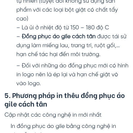
tự nhiên (tuyệt đối không sử dụng sản
phẩm với các loại bột giặt có chất tẩy
cao)
– Là ủi ở nhiệt độ từ 150 – 180 độ C
–
Đồng phục áo gile cách tân
được tái sử
dụng làm miếng lau, trang trí, ruột gối,…
hạn chế tác hại đến môi trường.
– Đối với những áo đồng phục mới có hình
in logo nên là ép lại và hạn chế giặt vò
vào logo.
5. Phương pháp in thêu đồng phục áo
gile cách tân
Cập nhật các công nghệ in mới nhất
In đồng phục áo gile bằng công nghệ in