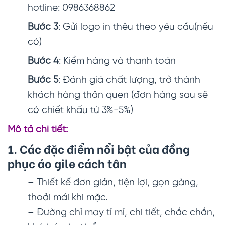
hotline: 0986368862
Bước 3
: Gửi logo in thêu theo yêu cầu(nếu
có)
Bước 4
: Kiểm hàng và thanh toán
Bước 5
: Đánh giá chất lượng, trở thành
khách hàng thân quen (đơn hàng sau sẽ
có chiết khấu từ 3%-5%)
Mô tả chi tiết:
1. Các đặc điểm nổi bật của đồng
phục áo gile cách tân
– Thiết kế đơn giản, tiện lợi, gọn gàng,
thoải mái khi mặc.
– Đường chỉ may tỉ mỉ, chi tiết, chắc chắn,