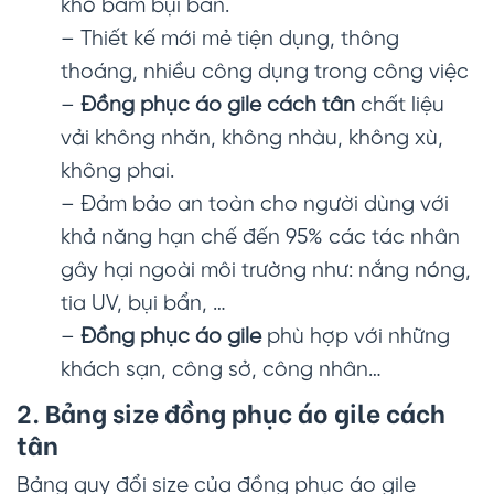
khó bám bụi bẩn.
– Thiết kế mới mẻ tiện dụng, thông
thoáng, nhiều công dụng trong công việc
–
Đồng phục áo gile cách tân
chất liệu
vải không nhăn, không nhàu, không xù,
không phai.
– Đảm bảo an toàn cho người dùng với
khả năng hạn chế đến 95% các tác nhân
gây hại ngoài môi trường như: nắng nóng,
tia UV, bụi bẩn, …
–
Đồng phục áo gile
phù hợp với những
khách sạn, công sở, công nhân…
2. Bảng size đồng phục áo gile cách
tân
Bảng quy đổi size của đồng phục áo gile