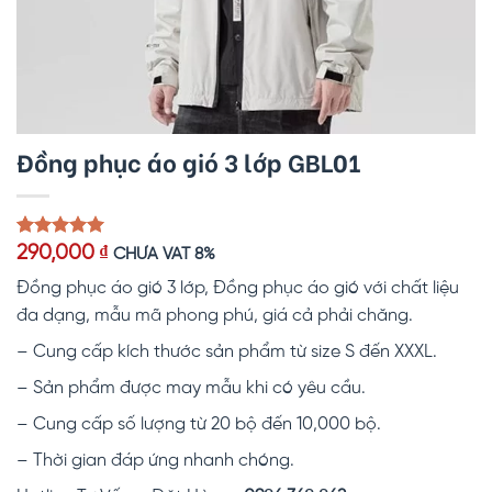
Đồng phục áo gió 3 lớp GBL01
5.00
1
trên 5
290,000
₫
CHƯA VAT 8%
dựa trên
đánh giá
Đồng phục áo gió 3 lớp, Đồng phục áo gió với chất liệu
đa dạng, mẫu mã phong phú, giá cả phải chăng.
– Cung cấp kích thước sản phẩm từ size S đến XXXL.
– Sản phẩm được may mẫu khi có yêu cầu.
– Cung cấp số lượng từ 20 bộ đến 10,000 bộ.
– Thời gian đáp ứng nhanh chóng.