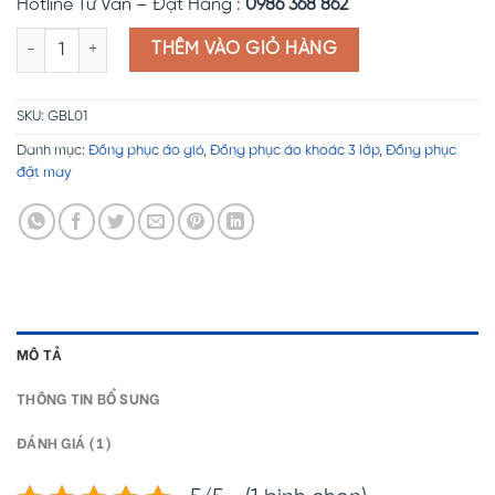
Hotline Tư Vấn – Đặt Hàng :
0986 368 862
Đồng phục áo gió 3 lớp GBL01 số lượng
THÊM VÀO GIỎ HÀNG
SKU:
GBL01
Danh mục:
Đồng phục áo gió
,
Đồng phục áo khoác 3 lớp
,
Đồng phục
đặt may
MÔ TẢ
THÔNG TIN BỔ SUNG
ĐÁNH GIÁ (1)