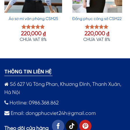
Áo sơ mi văn phòng CSM25
Đồng phục công sở CSM22
220,000
₫
220,000
₫
Được xếp
Được xếp
hạng
5.00
hạng
5.00
CHƯA VAT 8%
CHƯA VAT 8%
5 sao
5 sao
THÔNG TIN LIÊN HỆ
Số 627 Vũ Tông Phan, Khương Đình, Thanh Xuân,
Hà Nội
Hotline: 0986.368.862
Email:
dongphucviet24h@gmail.com
Theo dõi cửa hàng