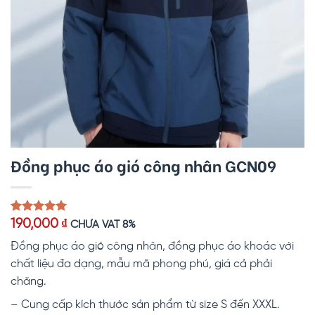
Đồng phục áo gió công nhân GCN09
5.00
1
trên 5
190,000
₫
CHƯA VAT 8%
dựa trên
đánh giá
Đồng phục áo gió công nhân, đồng phục áo khoác với
chất liệu đa dạng, mẫu mã phong phú, giá cả phải
chăng.
– Cung cấp kích thước sản phẩm từ size S đến XXXL.