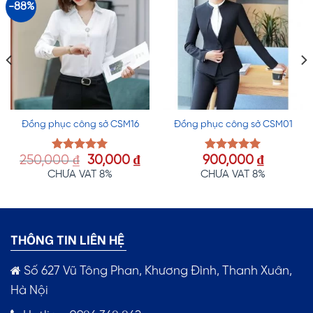
-88%
Đồng phục công sở CSM16
Đồng phục công sở CSM01
Giá
Giá
250,000
₫
30,000
₫
900,000
₫
Được xếp
Được xếp
hạng
5.00
hạng
5.00
gốc
hiện
CHƯA VAT 8%
CHƯA VAT 8%
5 sao
5 sao
là:
tại
250,000 ₫.
là:
30,000 ₫.
THÔNG TIN LIÊN HỆ
Số 627 Vũ Tông Phan, Khương Đình, Thanh Xuân,
Hà Nội