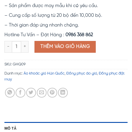
– Sản phẩm được may mẫu khi có yêu cầu.
– Cung cấp số lượng từ 20 bộ đến 10,000 bộ.
– Thời gian đáp ứng nhanh chóng.
Hotline Tư Vấn – Đặt Hàng :
0986 368 862
Đồng phục áo gió Hàn Quốc GHQ09 số lượng
THÊM VÀO GIỎ HÀNG
SKU:
GHQ09
Danh mục:
Áo khoác gió Hàn Quốc
,
Đồng phục áo gió
,
Đồng phục đặt
may
MÔ TẢ