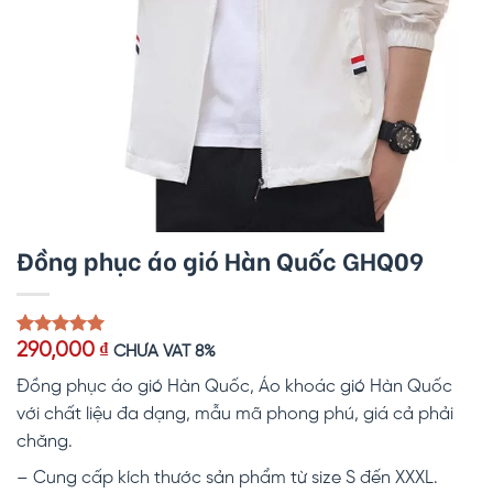
Đồng phục áo gió Hàn Quốc GHQ09
5.00
1
trên 5
290,000
₫
CHƯA VAT 8%
dựa trên
đánh giá
Đồng phục áo gió Hàn Quốc, Áo khoác gió Hàn Quốc
với chất liệu đa dạng, mẫu mã phong phú, giá cả phải
chăng.
– Cung cấp kích thước sản phẩm từ size S đến XXXL.