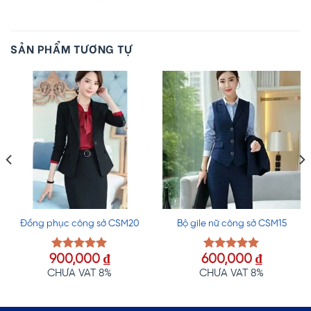
SẢN PHẨM TƯƠNG TỰ
Đồng phục công sở CSM20
Bộ gile nữ công sở CSM15
900,000
₫
600,000
₫
Được xếp
Được xếp
hạng
5.00
hạng
5.00
CHƯA VAT 8%
CHƯA VAT 8%
5 sao
5 sao