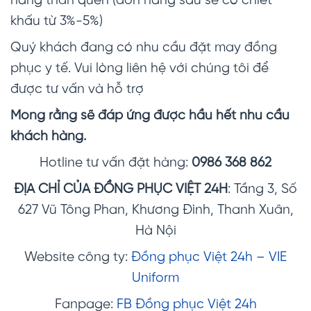
hàng thân quen (đơn hàng sau sẽ có chiết
khấu từ 3%-5%)
Quý khách đang có nhu cầu đặt may đồng
phục y tế. Vui lòng liên hệ với chúng tôi để
được tư vấn và hỗ trợ
Mong rằng sẽ đáp ứng được hầu hết nhu cầu
khách hàng.
Hotline tư vấn đặt hàng:
0986 368 862
ĐỊA CHỈ CỦA ĐỒNG PHỤC VIỆT 24H
: Tầng 3, Số
627 Vũ Tông Phan, Khương Đình, Thanh Xuân,
Hà Nội
Website công ty:
Đồng phục Việt 24h – VIE
Uniform
Fanpage:
FB Đồng phục Việt 24h