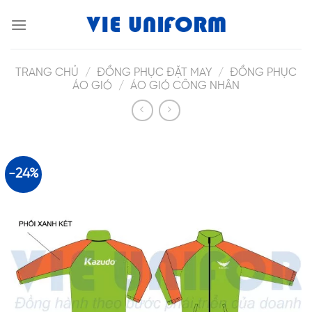
Skip
to
content
TRANG CHỦ
/
ĐỒNG PHỤC ĐẶT MAY
/
ĐỒNG PHỤC
ÁO GIÓ
/
ÁO GIÓ CÔNG NHÂN
-24%