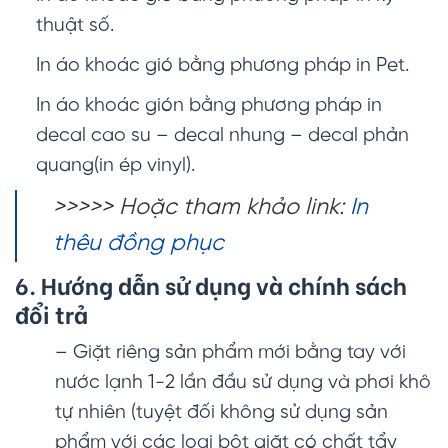
thuật số.
In áo khoác gió bằng phương pháp in Pet.
In áo khoác gión bằng phương pháp in
decal cao su – decal nhung – decal phản
quang(in ép vinyl).
>>>>> Hoặc tham khảo link:
In
thêu đồng phục
6. Hướng dẫn sử dụng và chính sách
đổi trả
– Giặt riêng sản phẩm mới bằng tay với
nước lạnh 1-2 lần đầu sử dụng và phơi khô
tự nhiên (tuyệt đối không sử dụng sản
phẩm với các loại bột giặt có chất tẩy