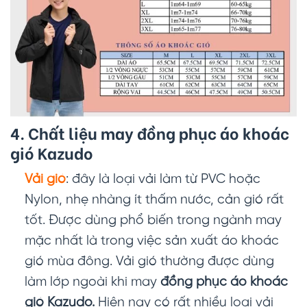
4. Chất liệu may đồng phục áo khoác
gió Kazudo
Vải gió
: đây là loại vải làm từ PVC hoặc
Nylon, nhẹ nhàng ít thấm nước, cản gió rất
tốt. Được dùng phổ biến trong ngành may
mặc nhất là trong việc sản xuất áo khoác
gió mùa đông. Vải gió thường được dùng
làm lớp ngoài khi may
đồng phục áo khoác
gió Kazudo.
Hiện nay có rất nhiều loại vải