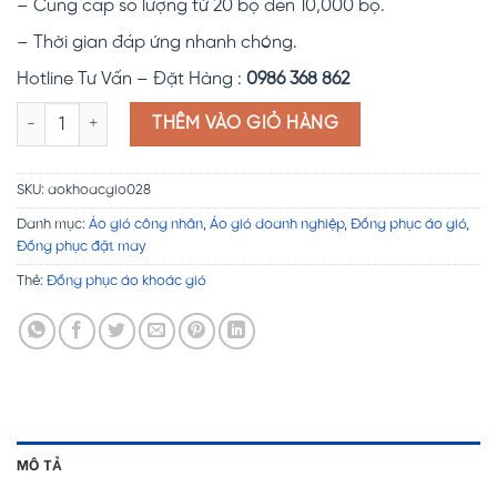
– Cung cấp số lượng từ 20 bộ đến 10,000 bộ.
– Thời gian đáp ứng nhanh chóng.
Hotline Tư Vấn – Đặt Hàng :
0986 368 862
Đồng phục áo khoác gió Kazudo số lượng
THÊM VÀO GIỎ HÀNG
SKU:
aokhoacgio028
Danh mục:
Áo gió công nhân
,
Áo gió doanh nghiệp
,
Đồng phục áo gió
,
Đồng phục đặt may
Thẻ:
Đồng phục áo khoác gió
MÔ TẢ