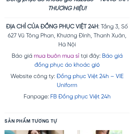
THƯƠNG HIỆU!
ĐỊA CHỈ CỦA ĐỒNG PHỤC VIỆT 24H
: Tầng 3, Số
627 Vũ Tông Phan, Khương Đình, Thanh Xuân,
Hà Nội
Báo giá
mua buôn mua sỉ
tại đây:
Báo giá
đồng phục áo khoác gió
Website công ty:
Đồng phục Việt 24h – VIE
Uniform
Fanpage:
FB Đồng phục Việt 24h
SẢN PHẨM TƯƠNG TỰ