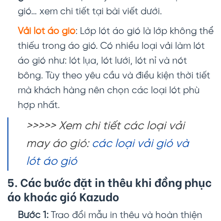
gió… xem chi tiết tại bài viết dưới.
Vải lót áo gió
: Lớp lót áo gió là lớp không thể
thiếu trong áo gió. Có nhiều loại vải làm lót
áo gió như: lót lụa, lót lưới, lót nỉ và nót
bông. Tùy theo yêu cầu và điều kiện thời tiết
mà khách hàng nên chọn các loại lót phù
hợp nhất.
>>>>> Xem chi tiết các loại vải
may áo gió:
các loại vải gió và
lót áo gió
5. Các bước đặt in thêu khi đồng phục
áo khoác gió Kazudo
Bước 1:
Trao đổi mẫu in thêu và hoàn thiện