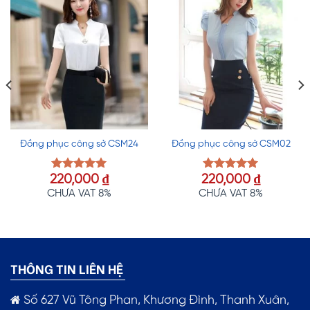
Đồng phục công sở CSM24
Đồng phục công sở CSM02
220,000
₫
220,000
₫
Được xếp
Được xếp
hạng
5.00
hạng
5.00
CHƯA VAT 8%
CHƯA VAT 8%
5 sao
5 sao
THÔNG TIN LIÊN HỆ
Số 627 Vũ Tông Phan, Khương Đình, Thanh Xuân,