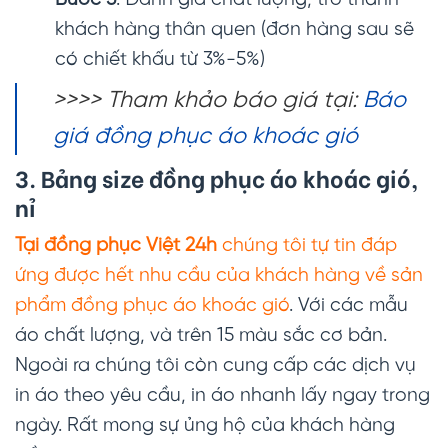
Bước 5
: Đánh giá chất lượng, trở thành
khách hàng thân quen (đơn hàng sau sẽ
có chiết khấu từ 3%-5%)
>>>> Tham khảo báo giá tại:
Báo
giá đồng phục áo khoác gió
3. Bảng size đồng phục áo khoác gió,
nỉ
Tại đồng phục Việt 24h
chúng tôi tự tin đáp
ứng được hết nhu cầu của khách hàng về sản
phẩm đồng phục áo khoác gió
. Với các mẫu
áo chất lượng, và trên 15 màu sắc cơ bản.
Ngoài ra chúng tôi còn cung cấp các dịch vụ
in áo theo yêu cầu, in áo nhanh lấy ngay trong
ngày. Rất mong sự ủng hộ của khách hàng