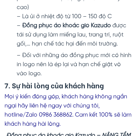
cao)
– Là ủi ở nhiệt độ từ 100 – 150 độ C
–
Đồng phục áo khoác gió Kazudo
được
tái sử dụng làm miếng lau, trang trí, ruột
gối,… hạn chế tác hại đến môi trường.
– Đối với những áo đồng phục mới có hình
in logo nên là ép lại và hạn chế giặt vò
vào logo.
7. Sự hài lòng của khách hàng
Mọi ý kiến đóng góp, khách hàng không ngần
ngại hãy liên hệ ngay với chúng tôi,
hotline/Zalo 0986 368862. Cam kết 100% sẽ làm
khách hàng hài lòng.
Đồng phục áo khoác gió Kazudo – NÂNG TẦM