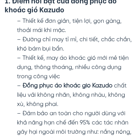
1. Điểm nổi bật của đồng phục áo
khoác gió Kazudo
– Thiết kế đơn giản, tiện lợi, gọn gàng,
thoải mái khi mặc.
– Đường chỉ may tỉ mỉ, chi tiết, chắc chắn,
khó bám bụi bẩn.
– Thiết kế, may áo khoác gió mới mẻ tiện
dụng, thông thoáng, nhiều công dụng
trong công việc
–
Đồng phục áo khoác gió Kazudo
chất
liệu vải không nhăn, không nhàu, không
xù, không phai.
– Đảm bảo an toàn cho người dùng với
khả năng hạn chế đến 95% các tác nhân
gây hại ngoài môi trường như: nắng nóng,