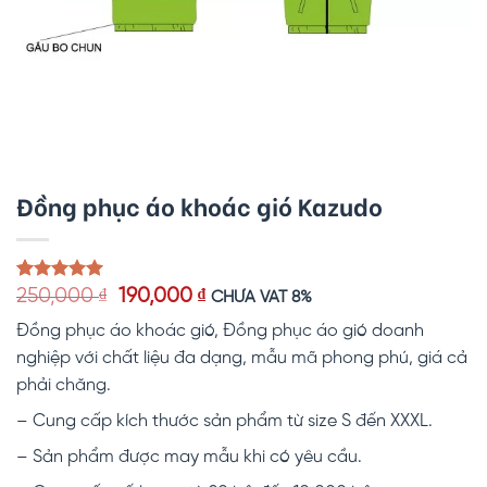
Đồng phục áo khoác gió Kazudo
Giá
Giá
5.00
2
trên 5
250,000
₫
190,000
₫
CHƯA VAT 8%
dựa trên
gốc
hiện
đánh giá
Đồng phục áo khoác gió, Đồng phục áo gió doanh
là:
tại
250,000 ₫.
là:
nghiệp với chất liệu đa dạng, mẫu mã phong phú, giá cả
190,000 ₫.
phải chăng.
– Cung cấp kích thước sản phẩm từ size S đến XXXL.
– Sản phẩm được may mẫu khi có yêu cầu.