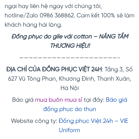
ngại hay liên hệ ngay với chúng tôi,
hotline/Zalo 0986 368862. Cam kết 100% sẽ làm
khách hàng hài lòng.
Đồng phục áo gile vải cotton
– NÂNG TẦM
THƯƠNG HIỆU!
—————————————————————-
ĐỊA CHỈ CỦA ĐỒNG PHỤC VIỆT 24H
: Tầng 3, Số
627 Vũ Tông Phan, Khương Đình, Thanh Xuân,
Hà Nội
Báo giá
mua buôn mua sỉ
tại đây:
Báo giá
đồng phục áo thun
Website công ty:
Đồng phục Việt 24h – VIE
Uniform