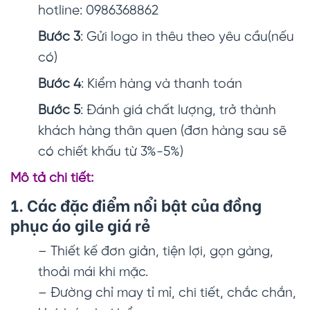
hotline: 0986368862
Bước 3
: Gửi logo in thêu theo yêu cầu(nếu
có)
Bước 4
: Kiểm hàng và thanh toán
Bước 5
: Đánh giá chất lượng, trở thành
khách hàng thân quen (đơn hàng sau sẽ
có chiết khấu từ 3%-5%)
Mô tả chi tiết:
1. Các đặc điểm nổi bật của đồng
phục áo gile giá rẻ
– Thiết kế đơn giản, tiện lợi, gọn gàng,
thoải mái khi mặc.
– Đường chỉ may tỉ mỉ, chi tiết, chắc chắn,