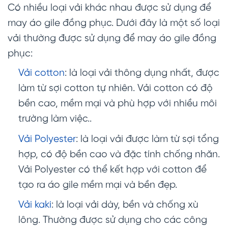
Có nhiều loại vải khác nhau được sử dụng để
may áo gile đồng phục. Dưới đây là một số loại
vải thường được sử dụng để may áo gile đồng
phục:
Vải cotton
: là loại vải thông dụng nhất, được
làm từ sợi cotton tự nhiên. Vải cotton có độ
bền cao, mềm mại và phù hợp với nhiều môi
trường làm việc..
Vải Polyester
: là loại vải được làm từ sợi tổng
hợp, có độ bền cao và đặc tính chống nhăn.
Vải Polyester có thể kết hợp với cotton để
tạo ra áo gile mềm mại và bền đẹp.
Vải kaki
: là loại vải dày, bền và chống xù
lông. Thường được sử dụng cho các công