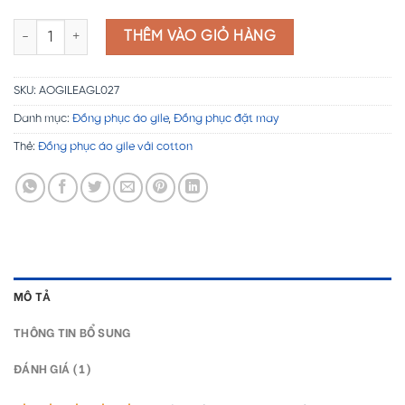
Đồng phục áo gile vải cotton AGL027 số lượng
THÊM VÀO GIỎ HÀNG
SKU:
AOGILEAGL027
Danh mục:
Đồng phục áo gile
,
Đồng phục đặt may
Thẻ:
Đồng phục áo gile vải cotton
MÔ TẢ
THÔNG TIN BỔ SUNG
ĐÁNH GIÁ (1)