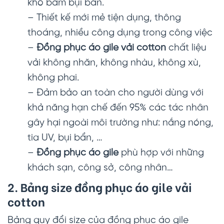
khó bám bụi bẩn.
– Thiết kế mới mẻ tiện dụng, thông
thoáng, nhiều công dụng trong công việc
–
Đồng phục áo gile vải cotton
chất liệu
vải không nhăn, không nhàu, không xù,
không phai.
– Đảm bảo an toàn cho người dùng với
khả năng hạn chế đến 95% các tác nhân
gây hại ngoài môi trường như: nắng nóng,
tia UV, bụi bẩn, …
–
Đồng phục áo gile
phù hợp với những
khách sạn, công sở, công nhân…
2. Bảng size đồng phục áo gile vải
cotton
Bảng quy đổi size của đồng phục áo gile