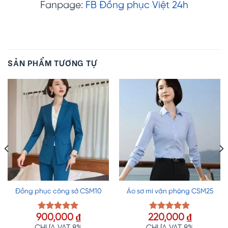
Fanpage:
FB Đồng phục Việt 24h
SẢN PHẨM TƯƠNG TỰ
Đồng phục công sở CSM10
Áo sơ mi văn phòng CSM25
900,000
₫
220,000
₫
Được xếp
Được xếp
hạng
5.00
hạng
5.00
CHƯA VAT 8%
CHƯA VAT 8%