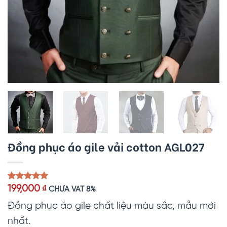
Đồng phục áo gile vải cotton AGL027
5.00
1
trên 5
199,000
₫
CHƯA VAT 8%
dựa trên
đánh giá
Đồng phục áo gile chất liệu màu sắc, mẫu mới
nhất.