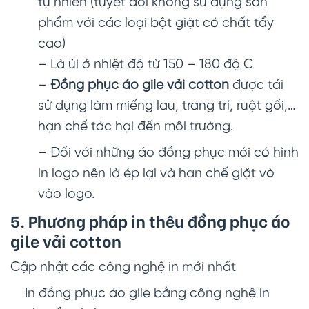
tự nhiên (tuyệt đối không sử dụng sản
phẩm với các loại bột giặt có chất tẩy
cao)
– Là ủi ở nhiệt độ từ 150 – 180 độ C
–
Đồng phục áo gile vải cotton
được tái
sử dụng làm miếng lau, trang trí, ruột gối,…
hạn chế tác hại đến môi trường.
– Đối với những áo đồng phục mới có hình
in logo nên là ép lại và hạn chế giặt vò
vào logo.
5. Phương pháp in thêu đồng phục áo
gile vải cotton
Cập nhật các công nghệ in mới nhất
In đồng phục áo gile bằng công nghệ in