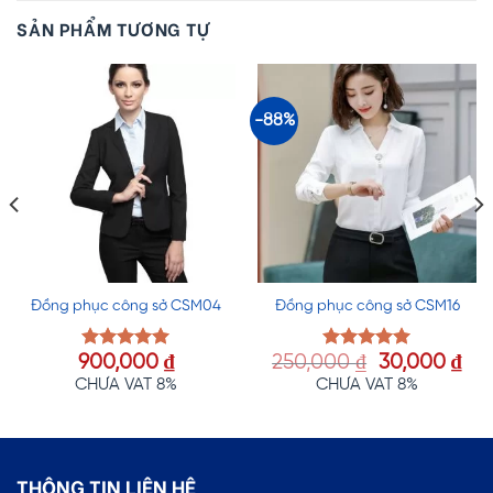
SẢN PHẨM TƯƠNG TỰ
-88%
Đồng phục công sở CSM04
Đồng phục công sở CSM16
Giá
Gi
900,000
₫
250,000
₫
30,000
₫
Được xếp
Được xếp
hạng
5.00
hạng
5.00
gốc
hiệ
CHƯA VAT 8%
CHƯA VAT 8%
5 sao
5 sao
là:
tại
250,000 ₫.
là:
30,
THÔNG TIN LIÊN HỆ