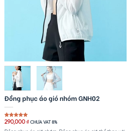
Đồng phục áo gió nhóm GNH02
5.00
1
trên 5
290,000
₫
CHƯA VAT 8%
dựa trên
đánh giá