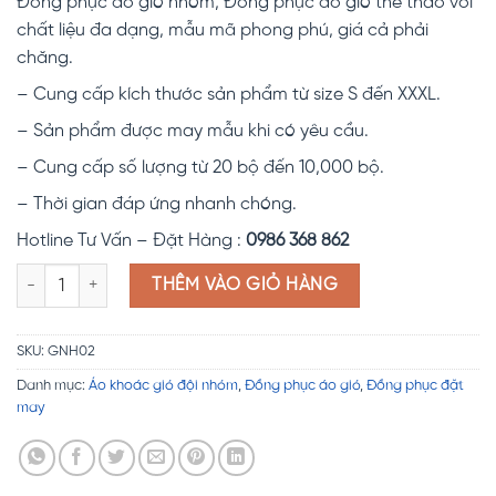
Đồng phục áo gió nhóm, Đồng phục áo gió thể thao với
chất liệu đa dạng, mẫu mã phong phú, giá cả phải
chăng.
– Cung cấp kích thước sản phẩm từ size S đến XXXL.
– Sản phẩm được may mẫu khi có yêu cầu.
– Cung cấp số lượng từ 20 bộ đến 10,000 bộ.
– Thời gian đáp ứng nhanh chóng.
Hotline Tư Vấn – Đặt Hàng :
0986 368 862
Đồng phục áo gió nhóm GNH02 số lượng
THÊM VÀO GIỎ HÀNG
SKU:
GNH02
Danh mục:
Áo khoác gió đội nhóm
,
Đồng phục áo gió
,
Đồng phục đặt
may