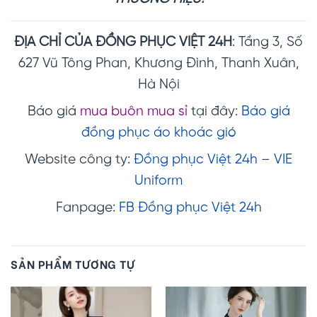
ĐỊA CHỈ CỦA ĐỒNG PHỤC VIỆT 24H
: Tầng 3, Số
627 Vũ Tông Phan, Khương Đình, Thanh Xuân,
Hà Nội
Báo giá
mua buôn mua sỉ
tại đây:
Báo giá
đồng phục áo khoác gió
Website công ty:
Đồng phục Việt 24h – VIE
Uniform
Fanpage:
FB Đồng phục Việt 24h
SẢN PHẨM TƯƠNG TỰ