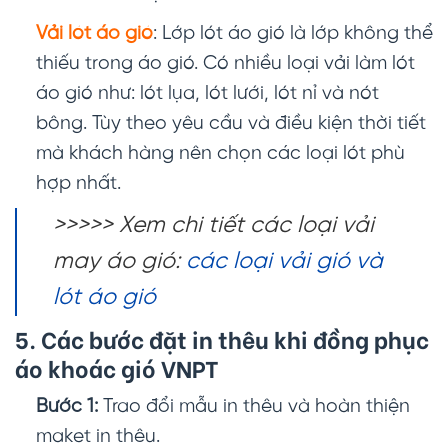
Vải lót áo gió
: Lớp lót áo gió là lớp không thể
thiếu trong áo gió. Có nhiều loại vải làm lót
áo gió như: lót lụa, lót lưới, lót nỉ và nót
bông. Tùy theo yêu cầu và điều kiện thời tiết
mà khách hàng nên chọn các loại lót phù
hợp nhất.
>>>>> Xem chi tiết các loại vải
may áo gió:
các loại vải gió và
lót áo gió
5. Các bước đặt in thêu khi đồng phục
áo khoác gió VNPT
Bước 1:
Trao đổi mẫu in thêu và hoàn thiện
maket in thêu.