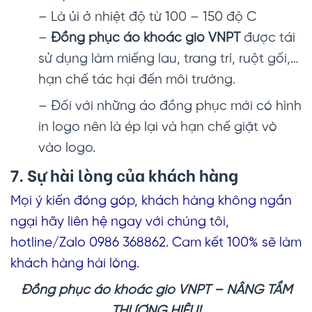
– Là ủi ở nhiệt độ từ 100 – 150 độ C
–
Đồng phục áo khoác gió VNPT
được tái
sử dụng làm miếng lau, trang trí, ruột gối,…
hạn chế tác hại đến môi trường.
– Đối với những áo đồng phục mới có hình
in logo nên là ép lại và hạn chế giặt vò
vào logo.
7. Sự hài lòng của khách hàng
Mọi ý kiến đóng góp, khách hàng không ngần
ngại hãy liên hệ ngay với chúng tôi,
hotline/Zalo 0986 368862. Cam kết 100% sẽ làm
khách hàng hài lòng.
Đồng phục áo khoác gió VNPT – NÂNG TẦM
THƯƠNG HIỆU!