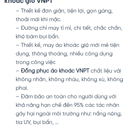
– Thiết kế đơn giản, tiện lợi, gọn gàng,
thoải mái khi mặc.
– Đường chỉ may tỉ mỉ, chi tiết, chắc chắn,
khó bám bụi bẩn.
– Thiết kế, may áo khoác gió mới mẻ tiện
dụng, thông thoáng, nhiều công dụng
trong công việc
–
Đồng phục áo khoác VNPT
chất liệu vải
không nhăn, không nhàu, không xù, không
phai.
– Đảm bảo an toàn cho người dùng với
khả năng hạn chế đến 95% các tác nhân
gây hại ngoài môi trường như: nắng nóng,
tia UV, bụi bẩn, …