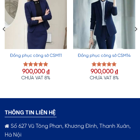
Đồng phục công sở CSM11
Đồng phục công sở CSM14
900,000
₫
900,000
₫
Được xếp
Được xếp
hạng
5.00
hạng
5.00
CHƯA VAT 8%
CHƯA VAT 8%
5 sao
5 sao
THÔNG TIN LIÊN HỆ
Số 627 Vũ Tông Phan, Khương Đình, Thanh Xuân,
Hà Nội