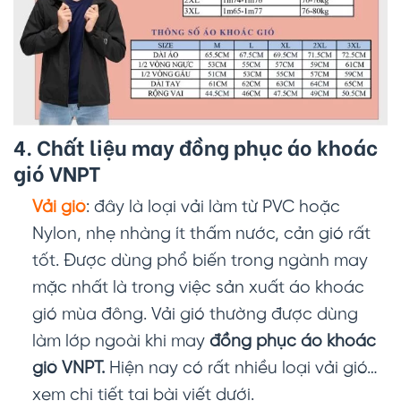
4. Chất liệu may đồng phục áo khoác
gió VNPT
Vải gió
: đây là loại vải làm từ PVC hoặc
Nylon, nhẹ nhàng ít thấm nước, cản gió rất
tốt. Được dùng phổ biến trong ngành may
mặc nhất là trong việc sản xuất áo khoác
gió mùa đông. Vải gió thường được dùng
làm lớp ngoài khi may
đồng phục áo khoác
gió VNPT.
Hiện nay có rất nhiều loại vải gió…
xem chi tiết tại bài viết dưới.