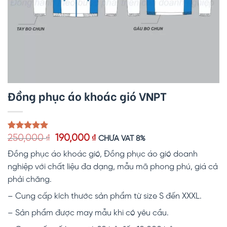
Đồng phục áo khoác gió VNPT
Giá
Giá
5.00
1
trên 5
250,000
₫
190,000
₫
CHƯA VAT 8%
dựa trên
gốc
hiện
đánh giá
Đồng phục áo khoác gió, Đồng phục áo gió doanh
là:
tại
250,000 ₫.
là:
nghiệp với chất liệu đa dạng, mẫu mã phong phú, giá cả
190,000 ₫.
phải chăng.
– Cung cấp kích thước sản phẩm từ size S đến XXXL.
– Sản phẩm được may mẫu khi có yêu cầu.