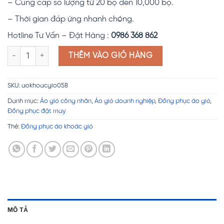
– Cung cấp số lượng từ 20 bộ đến 10,000 bộ.
– Thời gian đáp ứng nhanh chóng.
Hotline Tư Vấn – Đặt Hàng :
0986 368 862
Đồng phục áo khoác gió VNPT số lượng
THÊM VÀO GIỎ HÀNG
SKU:
aokhoacgio058
Danh mục:
Áo gió công nhân
,
Áo gió doanh nghiệp
,
Đồng phục áo gió
,
Đồng phục đặt may
Thẻ:
Đồng phục áo khoác gió
MÔ TẢ