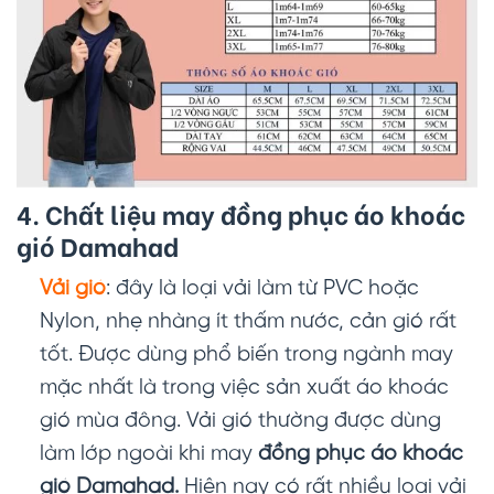
4. Chất liệu may đồng phục áo khoác
gió Damahad
Vải gió
: đây là loại vải làm từ PVC hoặc
Nylon, nhẹ nhàng ít thấm nước, cản gió rất
tốt. Được dùng phổ biến trong ngành may
mặc nhất là trong việc sản xuất áo khoác
gió mùa đông. Vải gió thường được dùng
làm lớp ngoài khi may
đồng phục áo khoác
gió Damahad.
Hiện nay có rất nhiều loại vải