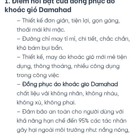
1. Điểm nổi bật của đồng phục áo
khoác gió Damahad
– Thiết kế đơn giản, tiện lợi, gọn gàng,
thoải mái khi mặc.
– Đường chỉ may tỉ mỉ, chi tiết, chắc chắn,
khó bám bụi bẩn.
– Thiết kế, may áo khoác gió mới mẻ tiện
dụng, thông thoáng, nhiều công dụng
trong công việc
–
Đồng phục áo khoác gió Damahad
chất liệu vải không nhăn, không nhàu,
không xù, không phai.
– Đảm bảo an toàn cho người dùng với
khả năng hạn chế đến 95% các tác nhân
gây hại ngoài môi trường như: nắng nóng,