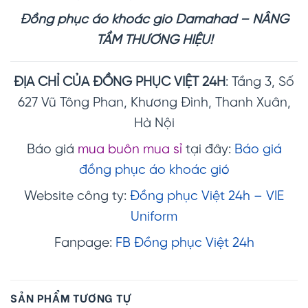
Đồng phục áo khoác gió Damahad – NÂNG
TẦM THƯƠNG HIỆU!
ĐỊA CHỈ CỦA ĐỒNG PHỤC VIỆT 24H
: Tầng 3, Số
627 Vũ Tông Phan, Khương Đình, Thanh Xuân,
Hà Nội
Báo giá
mua buôn mua sỉ
tại đây:
Báo giá
đồng phục áo khoác gió
Website công ty:
Đồng phục Việt 24h – VIE
Uniform
Fanpage:
FB Đồng phục Việt 24h
SẢN PHẨM TƯƠNG TỰ