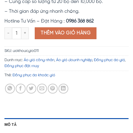
– Cung cấp số lượng từ 20 bộ đến 10,000 bộ.
– Thời gian đáp ứng nhanh chóng.
Hotline Tư Vấn – Đặt Hàng :
0986 368 862
Đồng phục áo khoác gió Damahad số lượng
THÊM VÀO GIỎ HÀNG
SKU:
aokhoacgio011
Danh mục:
Áo gió công nhân
,
Áo gió doanh nghiệp
,
Đồng phục áo gió
,
Đồng phục đặt may
Thẻ:
Đồng phục áo khoác gió
MÔ TẢ