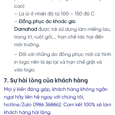
cao)
– Là ủi ở nhiệt độ từ 100 – 150 độ C
–
Đồng phục áo khoác gió
Damahad
được tái sử dụng làm miếng lau,
trang trí, ruột gối,… hạn chế tác hại đến
môi trường.
– Đối với những áo đồng phục mới có hình
in logo nên là ép lại và hạn chế giặt vò
vào logo.
7. Sự hài lòng của khách hàng
Mọi ý kiến đóng góp, khách hàng không ngần
ngại hãy liên hệ ngay với chúng tôi,
hotline/Zalo 0986 368862. Cam kết 100% sẽ làm
khách hàng hài lòng.