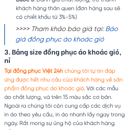
Bước 5
: Đánh giá chất lượng, trở thành
khách hàng thân quen (đơn hàng sau sẽ
có chiết khấu từ 3%-5%)
>>>> Tham khảo báo giá tại:
Báo
giá đồng phục áo khoác gió
3. Bảng size đồng phục áo khoác gió,
nỉ
Tại đồng phục Việt 24h
chúng tôi tự tin đáp
ứng được hết nhu cầu của khách hàng về sản
phẩm đồng phục áo khoác gió
. Với các mẫu
áo chất lượng, và trên 15 màu sắc cơ bản.
Ngoài ra chúng tôi còn cung cấp các dịch vụ
in áo theo yêu cầu, in áo nhanh lấy ngay trong
ngày. Rất mong sự ủng hộ của khách hàng