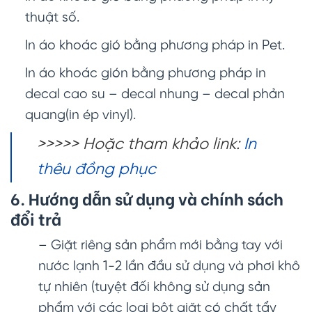
thuật số.
In áo khoác gió bằng phương pháp in Pet.
In áo khoác gión bằng phương pháp in
decal cao su – decal nhung – decal phản
quang(in ép vinyl).
>>>>> Hoặc tham khảo link:
In
thêu đồng phục
6. Hướng dẫn sử dụng và chính sách
đổi trả
– Giặt riêng sản phẩm mới bằng tay với
nước lạnh 1-2 lần đầu sử dụng và phơi khô
tự nhiên (tuyệt đối không sử dụng sản
phẩm với các loại bột giặt có chất tẩy