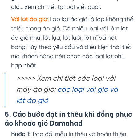
gió… xem chi tiết tại bài viết dưới.
Vải lót áo gió
: Lớp lót áo gió là lớp không thể
thiếu trong áo gió. Có nhiều loại vải làm lót
áo gió như: lót lụa, lót lưới, lót nỉ và nót
bông. Tùy theo yêu cầu và điều kiện thời tiết
mà khách hàng nên chọn các loại lót phù
hợp nhất.
>>>>> Xem chi tiết các loại vải
may áo gió:
các loại vải gió và
lót áo gió
5. Các bước đặt in thêu khi đồng phục
áo khoác gió Damahad
Bước 1:
Trao đổi mẫu in thêu và hoàn thiện