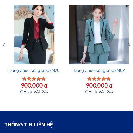
Đồng phục công sở CSM20
Đồng phục công sở CSM09
900,000
₫
900,000
₫
Được xếp
Được xếp
hạng
5.00
hạng
5.00
CHƯA VAT 8%
CHƯA VAT 8%
5 sao
5 sao
THÔNG TIN LIÊN HỆ