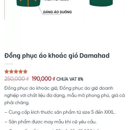
Đồng phục áo khoác gió Damahad
Giá
Giá
5.00
1
trên 5
250,000
₫
190,000
₫
CHƯA VAT 8%
dựa trên
gốc
hiện
đánh giá
Đồng phục áo khoác gió, Đồng phục áo gió doanh
là:
tại
250,000 ₫.
là:
nghiệp với chất liệu đa dạng, mẫu mã phong phú, giá cả
190,000 ₫.
phải chăng.
– Cung cấp kích thước sản phẩm từ size S đến XXXL.
– Sản phẩm được may mẫu khi có yêu cầu.