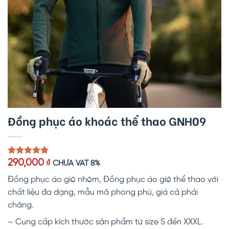
Đồng phục áo khoác thể thao GNH09
5.00
1
trên 5
290,000
₫
CHƯA VAT 8%
dựa trên
đánh giá
Đồng phục áo gió nhóm, Đồng phục áo gió thể thao với
chất liệu đa dạng, mẫu mã phong phú, giá cả phải
chăng.
– Cung cấp kích thước sản phẩm từ size S đến XXXL.