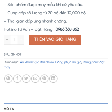
– Sản phẩm được may mẫu khi có yêu cầu.
– Cung cấp số lượng từ 20 bộ đến 10,000 bộ.
– Thời gian đáp ứng nhanh chóng.
Hotline Tư Vấn – Đặt Hàng :
0986 368 862
Đồng phục áo khoác thể thao GNH09 số lượng
THÊM VÀO GIỎ HÀNG
SKU:
GNH09
Danh mục:
Áo khoác gió đội nhóm
,
Đồng phục áo gió
,
Đồng phục đặt
may
MÔ TẢ