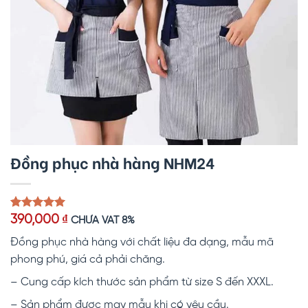
Đồng phục nhà hàng NHM24
5.00
1
trên 5
390,000
₫
CHƯA VAT 8%
dựa trên
đánh giá
Đồng phục nhà hàng với chất liệu đa dạng, mẫu mã
phong phú, giá cả phải chăng.
– Cung cấp kích thước sản phẩm từ size S đến XXXL.
– Sản phẩm được may mẫu khi có yêu cầu.