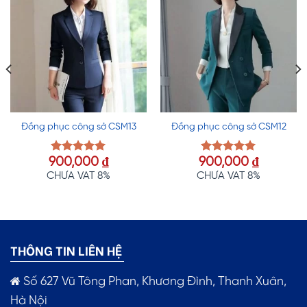
Đồng phục công sở CSM13
Đồng phục công sở CSM12
900,000
₫
900,000
₫
Được xếp
Được xếp
hạng
5.00
hạng
5.00
CHƯA VAT 8%
CHƯA VAT 8%
5 sao
5 sao
THÔNG TIN LIÊN HỆ
Số 627 Vũ Tông Phan, Khương Đình, Thanh Xuân,
Hà Nội