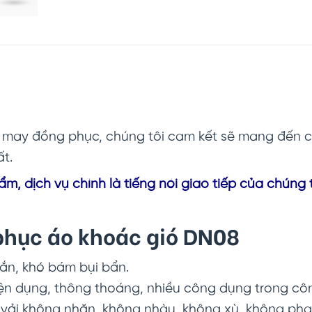
nh may đồng phục, chúng tôi cam kết sẽ mang đến
ất.
m, dịch vụ chính là tiếng nói giao tiếp của chúng 
 phục áo khoác gió DN08
hắn, khó bám bụi bẩn.
iện dụng, thông thoáng, nhiều công dụng trong cô
u vải không nhăn, không nhàu, không xù, không phai