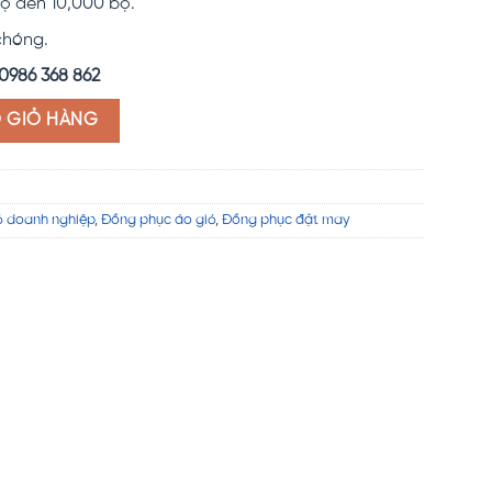
ộ đến 10,000 bộ.
chóng.
0986 368 862
O GIỎ HÀNG
ó doanh nghiệp
,
Đồng phục áo gió
,
Đồng phục đặt may