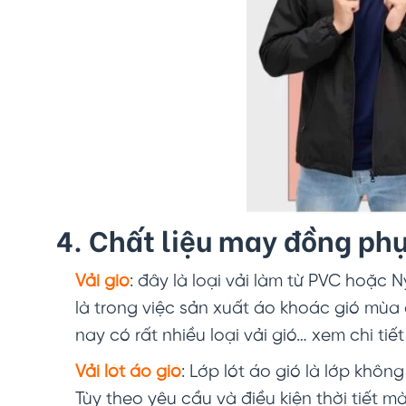
4. Chất liệu may đồng ph
Vải gió
: đây là loại vải làm từ PVC hoặc
là trong việc sản xuất áo khoác gió mùa
nay có rất nhiều loại vải gió… xem chi tiết 
Vải lót áo gió
: Lớp lót áo gió là lớp không 
Tùy theo yêu cầu và điều kiện thời tiết 