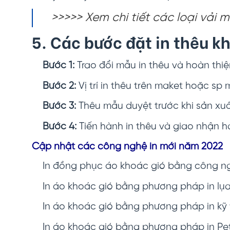
>>>>> Xem chi tiết các loại vải 
5. Các bước đặt in thêu k
Bước 1:
Trao đổi mẫu in thêu và hoàn thiệ
Bước 2:
Vị trí in thêu trên maket hoặc sp
Bước 3:
Thêu mẫu duyệt trước khi sản xuất
Bước 4:
Tiến hành in thêu và giao nhận 
Cập nhật các công nghệ in mới năm 2022
In đồng phục áo khoác gió
bằng công ng
In áo khoác gió bằng phương pháp in lụa –
In áo khoác gió bằng phương pháp in kỹ 
In áo khoác gió bằng phương pháp in Pet