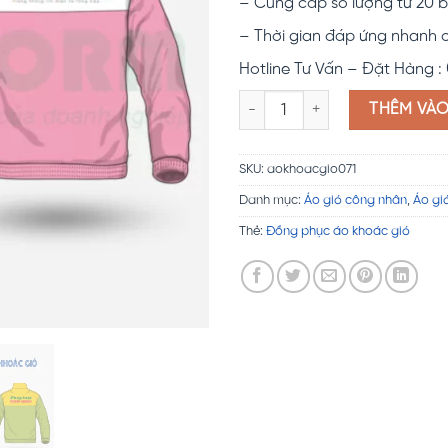
– Cung cấp số lượng từ 20 b
– Thời gian đáp ứng nhanh 
Hotline Tư Vấn – Đặt Hàng :
Áo khoác gió DN08 số lượng
THÊM VÀ
SKU:
aokhoacgio071
Danh mục:
Áo gió công nhân
,
Áo gi
Thẻ:
Đồng phục áo khoác gió