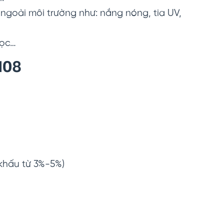
goài môi trường như: nắng nóng, tia UV,
học…
N08
 khấu từ 3%-5%)