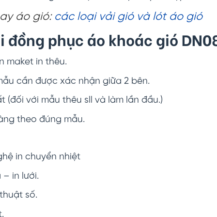
may áo gió:
các loại vải gió và lót áo gió
hi đồng phục áo khoác gió DN0
n maket in thêu.
 mẫu cần được xác nhận giữa 2 bên.
 (đối với mẫu thêu sll và làm lần đầu.)
hàng theo đúng mẫu.
hệ in chuyển nhiệt
 in lưới.
thuật số.
.