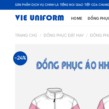
Skip
SẢN PHẨM DỊCH VỤ CHÍNH LÀ TIẾNG NÓI GIAO TIẾP CỦA CHÚNG
to
content
HOME
ĐỒNG PHỤ
TRANG CHỦ
/
ĐỒNG PHỤC ĐẶT MAY
/
ĐỒNG PH
-24%