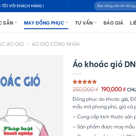
Tìm
 TÔI VỚI KHÁCH HÀNG !
kiếm:
C SẴN
MAY ĐỒNG PHỤC
TƯ VẤN
BÁO GIÁ
LI
ỤC ÁO GIÓ
/
ÁO GIÓ CÔNG NHÂN
Áo khoác gió D
Giá
Giá
5.00
1
trên 5
250,000
₫
190,000
₫
CHƯ
dựa trên
gốc
hiệ
đánh giá
Đồng phục áo khoác gió, Đồng
là:
tại
250,000 ₫.
là:
mẫu mã phong phú, giá cả 
190,
– Cung cấp kích thước sản p
– Sản phẩm được may mẫu k