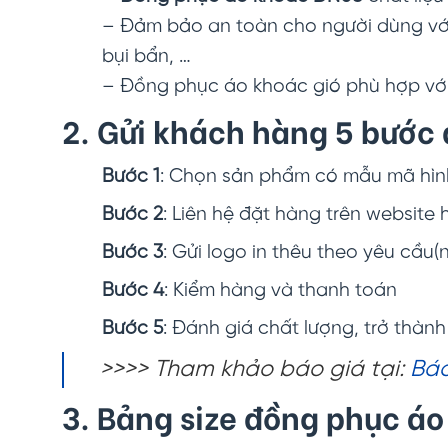
– Đảm bảo an toàn cho người dùng với
bụi bẩn, …
– Đồng phục áo khoác gió phù hợp với
2. Gửi khách hàng 5 bước
Bước 1
: Chọn sản phẩm có mẫu mã hình
Bước 2
: Liên hệ đặt hàng trên website
Bước 3
: Gửi logo in thêu theo yêu cầu(
Bước 4
: Kiểm hàng và thanh toán
Bước 5
: Đánh giá chất lượng, trở thàn
>>>> Tham khảo báo giá tại:
Báo
3. Bảng size đồng phục áo 