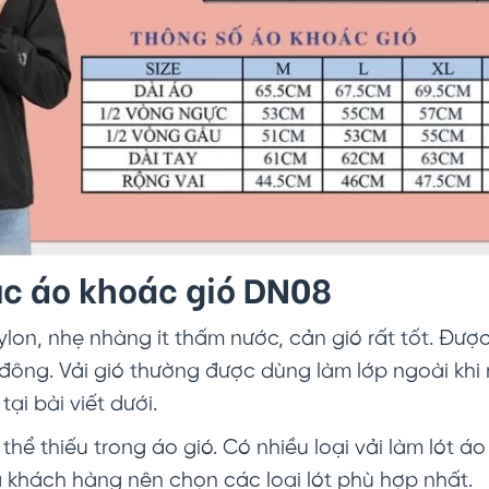
ục áo khoác gió DN08
 Nylon, nhẹ nhàng ít thấm nước, cản gió rất tốt. 
 đông. Vải gió thường được dùng làm lớp ngoài kh
tại bài viết dưới.
thể thiếu trong áo gió. Có nhiều loại vải làm lót áo g
mà khách hàng nên chọn các loại lót phù hợp nhất.