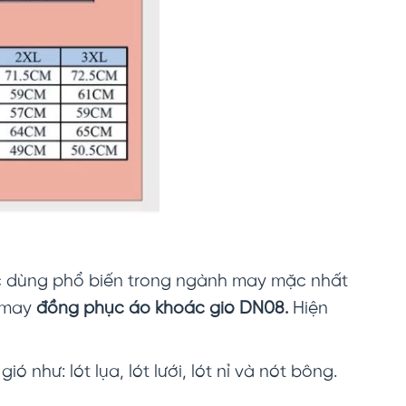
Được dùng phổ biến trong ngành may mặc nhất
i may
đồng phục áo khoác gió DN08.
Hiện
ió như: lót lụa, lót lưới, lót nỉ và nót bông.