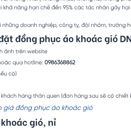
 khả năng hạn chế đến 95% các tác nhân gây hại n
 những doanh nghiệp, công ty, đội nhóm, trường 
 đặt đồng phục áo khoác gió D
 ảnh trên website
 hoặc qua hotline:
0986368862
nếu có)
h khách hàng thân quen (đơn hàng sau sẽ có chiết
 giá đồng phục áo khoác gió
khoác gió, nỉ