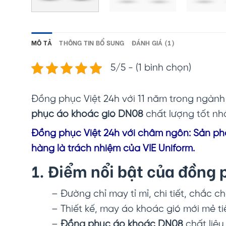
MÔ TẢ
THÔNG TIN BỔ SUNG
ĐÁNH GIÁ (1)
5/5 - (1 bình chọn)
Đồng phục Việt 24h với 11 năm trong ngà
phục áo khoác gió DN08
chất lượng tốt nh
Đồng phục Vi
ệt 24h với châm ngôn: Sản phẩ
hàng là trách nhiệm của VIE Uniform.
1. Điểm nổi bật của đồng
– Đường chỉ may tỉ mỉ, chi tiết, chắc c
– Thiết kế, may áo khoác gió mới mẻ t
–
Đồng phục áo khoác DN08
chất liệ