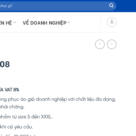
ÊN HỆ
VỀ DOANH NGHIỆP
N08
A VAT 8%
n
 phục áo gió doanh nghiệp với chất liệu đa dạng,
phải chăng.
000 ₫.
hẩm từ size S đến XXXL.
hi có yêu cầu.