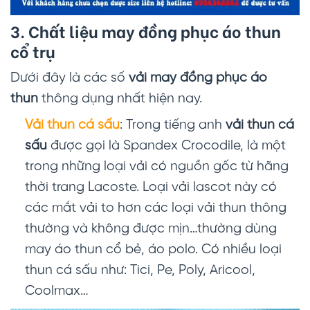
3. Chất liệu may đồng phục áo thun
cổ trụ
Dưới đây là các số
vải may đồng phục áo
thun
thông dụng nhất hiện nay.
Vải thun cá sấu
: Trong tiếng anh
vải thun cá
sấu
được gọi là Spandex Crocodile, là một
trong những loại vải có nguồn gốc từ hãng
thời trang Lacoste. Loại vải lascot này có
các mắt vải to hơn các loại vải thun thông
thường và không được mịn…thường dùng
may áo thun cổ bẻ, áo polo. Có nhiều loại
thun cá sấu như: Tici, Pe, Poly, Aricool,
Coolmax…