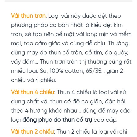
Vải thun trơn
: Loại vải này được dệt theo
phương pháp cơ bản nhất là kiểu dệt kim
trơn, sẽ tạo nên bề mặt vải láng mịn và mềm
mại, tạo cảm giác vô cùng dễ chịu. Thường
dùng may áo thun cổ tròn, cổ tim, áo quây,
váy đầm… Thun trơn trên thị thường cũng rất
nhiều loại: Su, 100% cotton, 65/35… giãn 2
chiều và 4 chiều.
Vải thun 4 chiều
: Thun 4 chiều là loại vải sử
dụng chất vải thun có độ co giãn, đàn hồi
theo 4 hướng khác nhau… dùng để may các
loại
đồng phục
áo thun cổ trụ
cao cấp.
Vải thun 2 chiều
: Thun 2 chiều là loại vải chỉ