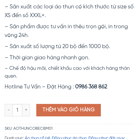
– Sản xuất các loại áo thun có kích thước từ size số
XS đến số XXXL+.
– Sản phẩm được tư vấn in thêu trọn gói, in trong
vòng 24h.
– Sản xuất số lượng từ 20 bộ đến 1000 bộ.
– Thời gian giao hàng nhanh gọn.
– Chế độ hậu mãi, chiết khấu cao với khách hàng thân
quen.
Hotline Tư Vấn – Đặt Hàng :
0986 368 862
Đồng phục áo thun cổ trụ CBM01 số lượng
THÊM VÀO GIỎ HÀNG
SKU:
AOTHUNCOBECBM01
Danh mục:
Áo thun cổ bẻ
,
Đồng phục áo thun
,
Đồng phục đặt may