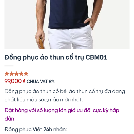
Đồng phục áo thun cổ trụ CBM01
5.00
1
trên 5
99,000
₫
CHƯA VAT 8%
dựa trên
đánh giá
Đồng phục áo thun cổ bẻ, áo thun cổ trụ đa dạng
chất liệu màu sắc,mẫu mới nhất.
Đặt hàng với số lượng lớn giá ưu đãi cực kỳ hấp
dẫn
Đồng phục Việt 24h nhận: