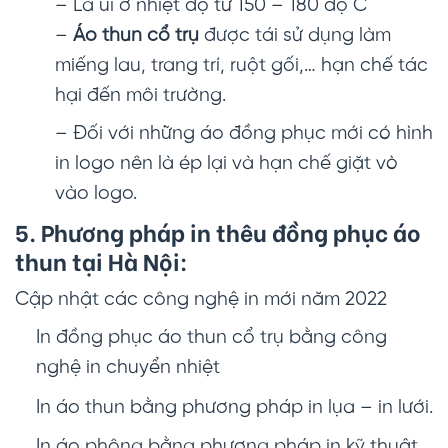
– Là ủi ở nhiệt độ từ 150 – 180 độ C
–
Áo thun cổ trụ
được tái sử dụng làm
miếng lau, trang trí, ruột gối,… hạn chế tác
hại đến môi trường.
– Đối với những áo đồng phục mới có hình
in logo nên là ép lại và hạn chế giặt vò
vào logo.
5. Phương pháp in thêu đồng phục áo
thun tại Hà Nội:
Cập nhật các công nghệ in mới năm 2022
In đồng phục áo thun cổ trụ bằng công
nghệ in chuyển nhiệt
In áo thun bằng phương pháp in lụa – in lưới.
In áo phông bằng phương pháp in kỹ thuật