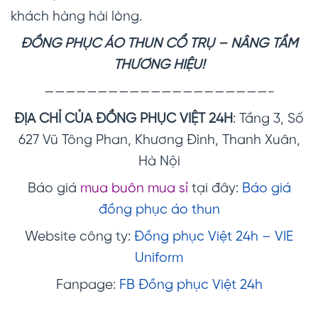
khách hàng hài lòng.
ĐỒNG PHỤC ÁO THUN CỔ TRỤ – NÂNG TẦM
THƯƠNG HIỆU!
—————————————————————-
ĐỊA CHỈ CỦA ĐỒNG PHỤC VIỆT 24H
: Tầng 3, Số
627 Vũ Tông Phan, Khương Đình, Thanh Xuân,
Hà Nội
Báo giá
mua buôn mua sỉ
tại đây:
Báo giá
đồng phục áo thun
Website công ty:
Đồng phục Việt 24h – VIE
Uniform
Fanpage:
FB Đồng phục Việt 24h