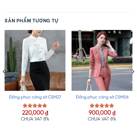
SẢN PHẨM TƯƠNG TỰ
Đồng phục công sở CSM27
Đồng phục công sở CSM06
220,000
₫
900,000
₫
Được xếp
Được xếp
hạng
5.00
hạng
5.00
CHƯA VAT 8%
CHƯA VAT 8%
5 sao
5 sao