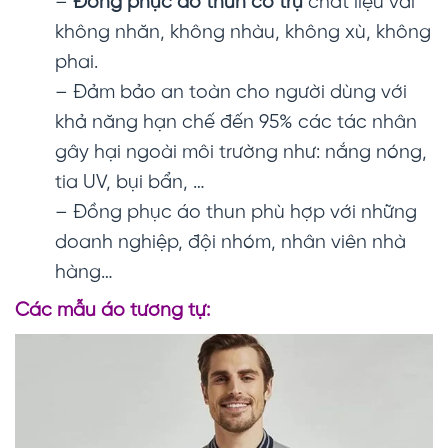
–
Đồng phục áo thun cổ trụ
chất liệu vải
không nhăn, không nhàu, không xù, không
phai.
– Đảm bảo an toàn cho người dùng với
khả năng hạn chế đến 95% các tác nhân
gây hại ngoài môi trường như: nắng nóng,
tia UV, bụi bẩn, …
– Đồng phục áo thun phù hợp với những
doanh nghiệp, đội nhóm, nhân viên nhà
hàng…
Các mẫu áo tương tự: